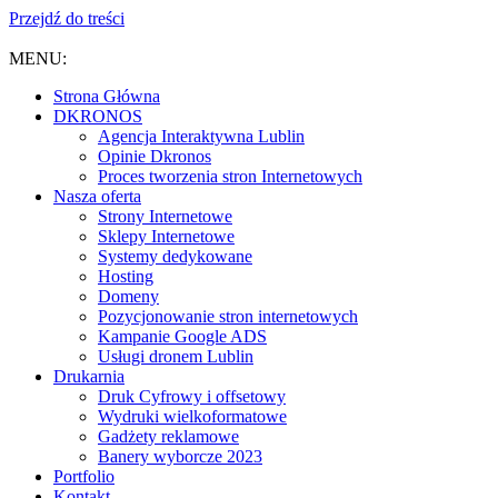
Przejdź do treści
MENU:
Strona Główna
DKRONOS
️Agencja Interaktywna Lublin
Opinie Dkronos
Proces tworzenia stron Internetowych
Nasza oferta
Strony Internetowe
Sklepy Internetowe
Systemy dedykowane
Hosting
Domeny
Pozycjonowanie stron internetowych
Kampanie Google ADS
Usługi dronem Lublin
Drukarnia
Druk Cyfrowy i offsetowy
Wydruki wielkoformatowe
Gadżety reklamowe
Banery wyborcze 2023
Portfolio
Kontakt