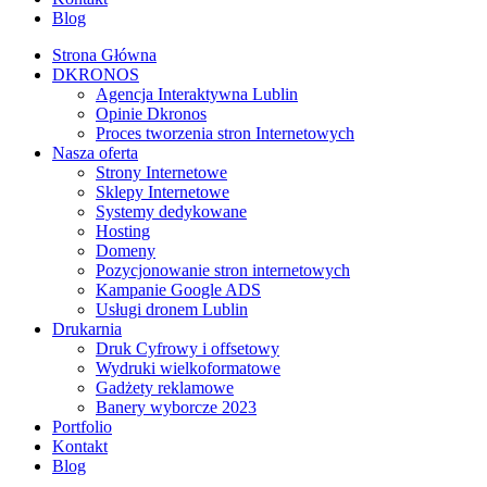
Blog
Strona Główna
DKRONOS
️Agencja Interaktywna Lublin
Opinie Dkronos
Proces tworzenia stron Internetowych
Nasza oferta
Strony Internetowe
Sklepy Internetowe
Systemy dedykowane
Hosting
Domeny
Pozycjonowanie stron internetowych
Kampanie Google ADS
Usługi dronem Lublin
Drukarnia
Druk Cyfrowy i offsetowy
Wydruki wielkoformatowe
Gadżety reklamowe
Banery wyborcze 2023
Portfolio
Kontakt
Blog