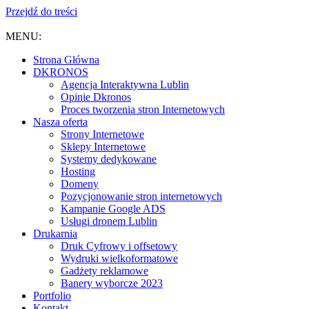
Przejdź do treści
MENU:
Strona Główna
DKRONOS
️Agencja Interaktywna Lublin
Opinie Dkronos
Proces tworzenia stron Internetowych
Nasza oferta
Strony Internetowe
Sklepy Internetowe
Systemy dedykowane
Hosting
Domeny
Pozycjonowanie stron internetowych
Kampanie Google ADS
Usługi dronem Lublin
Drukarnia
Druk Cyfrowy i offsetowy
Wydruki wielkoformatowe
Gadżety reklamowe
Banery wyborcze 2023
Portfolio
Kontakt