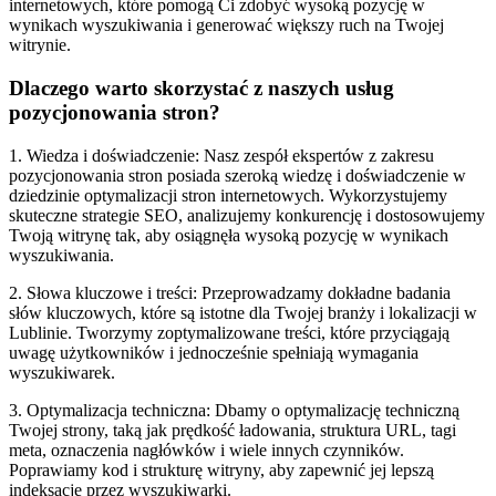
internetowych, które pomogą Ci zdobyć wysoką pozycję w
wynikach wyszukiwania i generować większy ruch na Twojej
witrynie.
Dlaczego warto skorzystać z naszych usług
pozycjonowania stron?
1. Wiedza i doświadczenie: Nasz zespół ekspertów z zakresu
pozycjonowania stron posiada szeroką wiedzę i doświadczenie w
dziedzinie optymalizacji stron internetowych. Wykorzystujemy
skuteczne strategie SEO, analizujemy konkurencję i dostosowujemy
Twoją witrynę tak, aby osiągnęła wysoką pozycję w wynikach
wyszukiwania.
2. Słowa kluczowe i treści: Przeprowadzamy dokładne badania
słów kluczowych, które są istotne dla Twojej branży i lokalizacji w
Lublinie. Tworzymy zoptymalizowane treści, które przyciągają
uwagę użytkowników i jednocześnie spełniają wymagania
wyszukiwarek.
3. Optymalizacja techniczna: Dbamy o optymalizację techniczną
Twojej strony, taką jak prędkość ładowania, struktura URL, tagi
meta, oznaczenia nagłówków i wiele innych czynników.
Poprawiamy kod i strukturę witryny, aby zapewnić jej lepszą
indeksację przez wyszukiwarki.