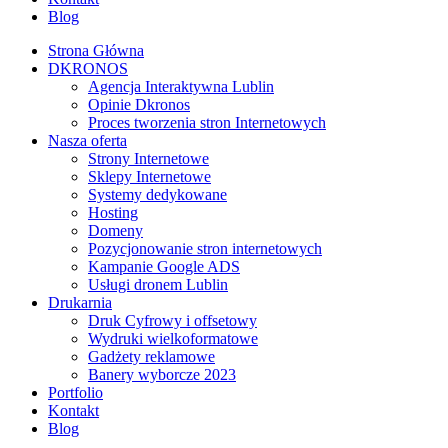
Blog
Strona Główna
DKRONOS
️Agencja Interaktywna Lublin
Opinie Dkronos
Proces tworzenia stron Internetowych
Nasza oferta
Strony Internetowe
Sklepy Internetowe
Systemy dedykowane
Hosting
Domeny
Pozycjonowanie stron internetowych
Kampanie Google ADS
Usługi dronem Lublin
Drukarnia
Druk Cyfrowy i offsetowy
Wydruki wielkoformatowe
Gadżety reklamowe
Banery wyborcze 2023
Portfolio
Kontakt
Blog