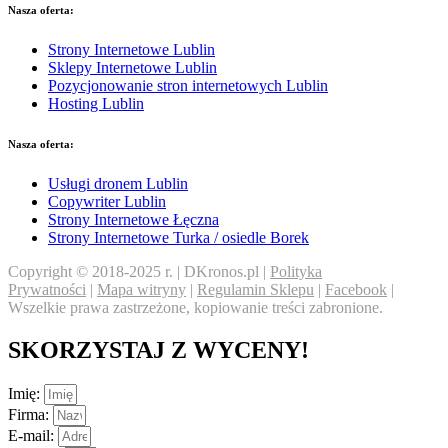
Nasza oferta:
Strony Internetowe Lublin
Sklepy Internetowe Lublin
Pozycjonowanie stron internetowych Lublin
Hosting Lublin
Nasza oferta:
Usługi dronem Lublin
Copywriter Lublin
Strony Internetowe Łęczna
Strony Internetowe Turka / osiedle Borek
Copyright © 2018-2025 r. | DKronos.pl |
Polityka
Prywatności
|
Mapa witryny
|
Regulamin Sklepu
|
Facebook
|
Wszelkie prawa zastrzeżone, kopiowanie treści zabronione.
SKORZYSTAJ Z WYCENY!
Imię:
Firma:
E-mail: