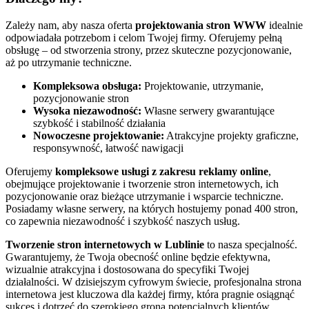
Zależy nam, aby nasza oferta
projektowania stron WWW
idealnie
odpowiadała potrzebom i celom Twojej firmy. Oferujemy pełną
obsługę – od stworzenia strony, przez skuteczne pozycjonowanie,
aż po utrzymanie techniczne.
Kompleksowa obsługa:
Projektowanie, utrzymanie,
pozycjonowanie stron
Wysoka niezawodność:
Własne serwery gwarantujące
szybkość i stabilność działania
Nowoczesne projektowanie:
Atrakcyjne projekty graficzne,
responsywność, łatwość nawigacji
Oferujemy
kompleksowe usługi z zakresu reklamy online
,
obejmujące projektowanie i tworzenie stron internetowych, ich
pozycjonowanie oraz bieżące utrzymanie i wsparcie techniczne.
Posiadamy własne serwery, na których hostujemy ponad 400 stron,
co zapewnia niezawodność i szybkość naszych usług.
Tworzenie stron internetowych w Lublinie
to nasza specjalność.
Gwarantujemy, że Twoja obecność online będzie efektywna,
wizualnie atrakcyjna i dostosowana do specyfiki Twojej
działalności. W dzisiejszym cyfrowym świecie, profesjonalna strona
internetowa jest kluczowa dla każdej firmy, która pragnie osiągnąć
sukces i dotrzeć do szerokiego grona potencjalnych klientów.