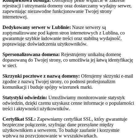
Kompleksowa obsługa:
Oferujemy pełne wsparcie w zakresie
rejestracji i utrzymania domeny oraz dostarczamy wydajny serwer,
zapewniając niezawodne funkcjonowanie Twojej strony
internetowej.
Dedykowany serwer w Lublinie:
Nasze serwery są
zoptymalizowane pod kątem stron internetowych z Lublina, co
gwarantuje szybkie ładowanie treści oraz stabilną wydajność,
poprawiając doświadczenia użytkowników.
Spersonalizowana domena:
Rejestrujemy unikalną domenę
dopasowaną do Twojej strony, co umożliwia jej łatwą identyfikację
w sieci.
Skrzynki pocztowe z nazwą domeny:
Oferujemy skrzynki e-mail
zgodne z nazwą Twojej strony, co podnosi profesjonalizm
komunikacji i buduje spójny wizerunek marki.
Statystyki odwiedzin:
Umożliwiamy monitorowanie statystyk
odwiedzin, dzięki czemu uzyskasz cenne informacje o popularności
treści i aktywności użytkowników.
Certyfikat SSL:
Zapewniamy certyfikat SSL, który gwarantuje
bezpieczne połączenie, szyfrując dane przesyłane między
użytkownikiem a serwerem. To buduje zaufanie i korzystnie
wpływa na pozycjonowanie w wyszukiwarkach.