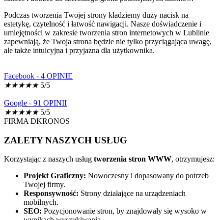
Podczas tworzenia Twojej strony kładziemy duży nacisk na
estetykę, czytelność i łatwość nawigacji. Nasze doświadczenie i
umiejętności w zakresie tworzenia stron internetowych w Lublinie
zapewniają, że Twoja strona będzie nie tylko przyciągająca uwagę,
ale także intuicyjna i przyjazna dla użytkownika.
Facebook -
4 OPINIE
★
★
★
★
★
5/5
Google -
91 OPINII
★
★
★
★
★
5/5
FIRMA DKRONOS
ZALETY NASZYCH USŁUG
Korzystając z naszych usług
tworzenia stron WWW
, otrzymujesz:
Projekt Graficzny:
Nowoczesny i dopasowany do potrzeb
Twojej firmy.
Responsywność:
Strony działające na urządzeniach
mobilnych.
SEO:
Pozycjonowanie stron, by znajdowały się wysoko w
wynikach wyszukiwania