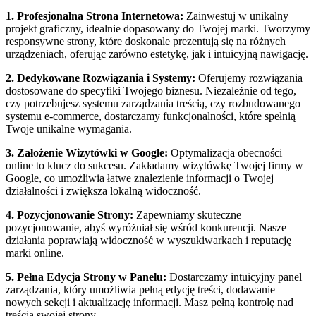
1. Profesjonalna Strona Internetowa:
Zainwestuj w unikalny
projekt graficzny, idealnie dopasowany do Twojej marki. Tworzymy
responsywne strony, które doskonale prezentują się na różnych
urządzeniach, oferując zarówno estetykę, jak i intuicyjną nawigację.
2. Dedykowane Rozwiązania i Systemy:
Oferujemy rozwiązania
dostosowane do specyfiki Twojego biznesu. Niezależnie od tego,
czy potrzebujesz systemu zarządzania treścią, czy rozbudowanego
systemu e-commerce, dostarczamy funkcjonalności, które spełnią
Twoje unikalne wymagania.
3. Założenie Wizytówki w Google:
Optymalizacja obecności
online to klucz do sukcesu. Zakładamy wizytówkę Twojej firmy w
Google, co umożliwia łatwe znalezienie informacji o Twojej
działalności i zwiększa lokalną widoczność.
4. Pozycjonowanie Strony:
Zapewniamy skuteczne
pozycjonowanie, abyś wyróżniał się wśród konkurencji. Nasze
działania poprawiają widoczność w wyszukiwarkach i reputację
marki online.
5. Pełna Edycja Strony w Panelu:
Dostarczamy intuicyjny panel
zarządzania, który umożliwia pełną edycję treści, dodawanie
nowych sekcji i aktualizację informacji. Masz pełną kontrolę nad
treścią swojej strony.