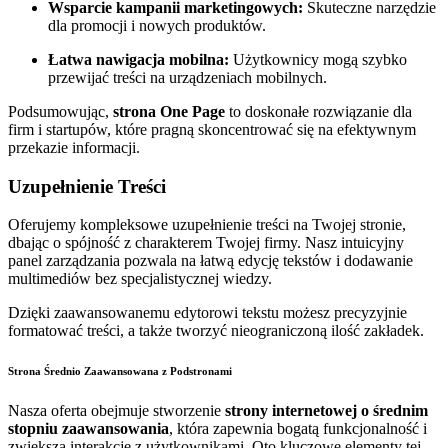
Wsparcie kampanii marketingowych:
Skuteczne narzędzie
dla promocji i nowych produktów.
Łatwa nawigacja mobilna:
Użytkownicy mogą szybko
przewijać treści na urządzeniach mobilnych.
Podsumowując,
strona One Page
to doskonałe rozwiązanie dla
firm i startupów, które pragną skoncentrować się na efektywnym
przekazie informacji.
Uzupełnienie Treści
Oferujemy kompleksowe uzupełnienie treści na Twojej stronie,
dbając o spójność z charakterem Twojej firmy. Nasz intuicyjny
panel zarządzania pozwala na łatwą edycję tekstów i dodawanie
multimediów bez specjalistycznej wiedzy.
Dzięki zaawansowanemu edytorowi tekstu możesz precyzyjnie
formatować treści, a także tworzyć nieograniczoną ilość zakładek.
Strona Średnio Zaawansowana z Podstronami
Nasza oferta obejmuje stworzenie
strony internetowej o średnim
stopniu zaawansowania
, która zapewnia bogatą funkcjonalność i
zwiększa interakcję z użytkownikami. Oto kluczowe elementy tej