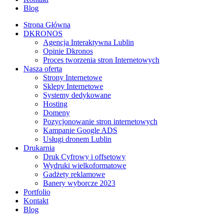
Blog
Strona Główna
DKRONOS
️Agencja Interaktywna Lublin
Opinie Dkronos
Proces tworzenia stron Internetowych
Nasza oferta
Strony Internetowe
Sklepy Internetowe
Systemy dedykowane
Hosting
Domeny
Pozycjonowanie stron internetowych
Kampanie Google ADS
Usługi dronem Lublin
Drukarnia
Druk Cyfrowy i offsetowy
Wydruki wielkoformatowe
Gadżety reklamowe
Banery wyborcze 2023
Portfolio
Kontakt
Blog