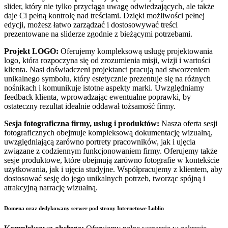
slider, który nie tylko przyciąga uwagę odwiedzających, ale także
daje Ci pełną kontrolę nad treściami. Dzięki możliwości pełnej
edycji, możesz łatwo zarządzać i dostosowywać treści
prezentowane na sliderze zgodnie z bieżącymi potrzebami.
Projekt LOGO:
Oferujemy kompleksową usługę projektowania
logo, która rozpoczyna się od zrozumienia misji, wizji i wartości
klienta. Nasi doświadczeni projektanci pracują nad stworzeniem
unikalnego symbolu, który estetycznie prezentuje się na różnych
nośnikach i komunikuje istotne aspekty marki. Uwzględniamy
feedback klienta, wprowadzając ewentualne poprawki, by
ostateczny rezultat idealnie oddawał tożsamość firmy.
Sesja fotograficzna firmy, usług i produktów:
Nasza oferta sesji
fotograficznych obejmuje kompleksową dokumentację wizualną,
uwzględniającą zarówno portrety pracowników, jak i ujęcia
związane z codziennym funkcjonowaniem firmy. Oferujemy także
sesje produktowe, które obejmują zarówno fotografie w kontekście
użytkowania, jak i ujęcia studyjne. Współpracujemy z klientem, aby
dostosować sesję do jego unikalnych potrzeb, tworząc spójną i
atrakcyjną narrację wizualną.
Domena oraz dedykowany serwer pod strony Internetowe Lublin