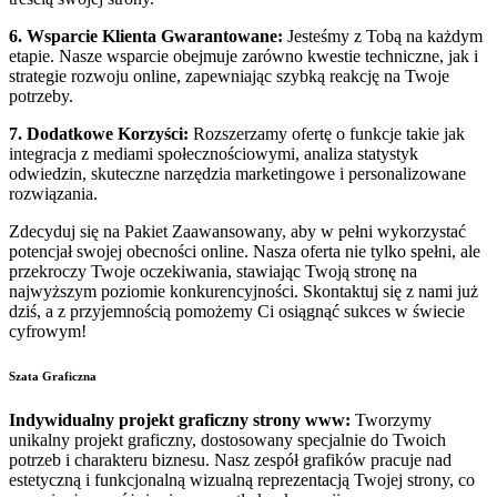
6. Wsparcie Klienta Gwarantowane:
Jesteśmy z Tobą na każdym
etapie. Nasze wsparcie obejmuje zarówno kwestie techniczne, jak i
strategie rozwoju online, zapewniając szybką reakcję na Twoje
potrzeby.
7. Dodatkowe Korzyści:
Rozszerzamy ofertę o funkcje takie jak
integracja z mediami społecznościowymi, analiza statystyk
odwiedzin, skuteczne narzędzia marketingowe i personalizowane
rozwiązania.
Zdecyduj się na Pakiet Zaawansowany, aby w pełni wykorzystać
potencjał swojej obecności online. Nasza oferta nie tylko spełni, ale
przekroczy Twoje oczekiwania, stawiając Twoją stronę na
najwyższym poziomie konkurencyjności. Skontaktuj się z nami już
dziś, a z przyjemnością pomożemy Ci osiągnąć sukces w świecie
cyfrowym!
Szata Graficzna
Indywidualny projekt graficzny strony www:
Tworzymy
unikalny projekt graficzny, dostosowany specjalnie do Twoich
potrzeb i charakteru biznesu. Nasz zespół grafików pracuje nad
estetyczną i funkcjonalną wizualną reprezentacją Twojej strony, co