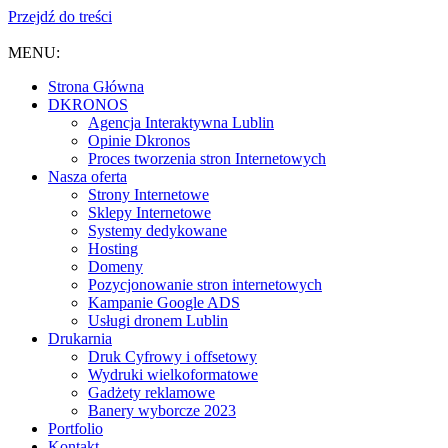
Przejdź do treści
MENU:
Strona Główna
DKRONOS
️Agencja Interaktywna Lublin
Opinie Dkronos
Proces tworzenia stron Internetowych
Nasza oferta
Strony Internetowe
Sklepy Internetowe
Systemy dedykowane
Hosting
Domeny
Pozycjonowanie stron internetowych
Kampanie Google ADS
Usługi dronem Lublin
Drukarnia
Druk Cyfrowy i offsetowy
Wydruki wielkoformatowe
Gadżety reklamowe
Banery wyborcze 2023
Portfolio
Kontakt