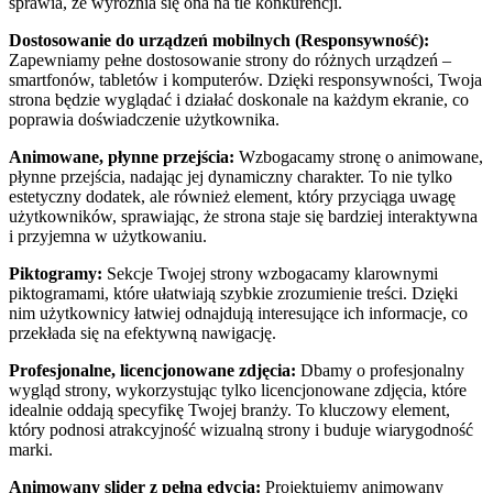
sprawia, że wyróżnia się ona na tle konkurencji.
Dostosowanie do urządzeń mobilnych (Responsywność):
Zapewniamy pełne dostosowanie strony do różnych urządzeń –
smartfonów, tabletów i komputerów. Dzięki responsywności, Twoja
strona będzie wyglądać i działać doskonale na każdym ekranie, co
poprawia doświadczenie użytkownika.
Animowane, płynne przejścia:
Wzbogacamy stronę o animowane,
płynne przejścia, nadając jej dynamiczny charakter. To nie tylko
estetyczny dodatek, ale również element, który przyciąga uwagę
użytkowników, sprawiając, że strona staje się bardziej interaktywna
i przyjemna w użytkowaniu.
Piktogramy:
Sekcje Twojej strony wzbogacamy klarownymi
piktogramami, które ułatwiają szybkie zrozumienie treści. Dzięki
nim użytkownicy łatwiej odnajdują interesujące ich informacje, co
przekłada się na efektywną nawigację.
Profesjonalne, licencjonowane zdjęcia:
Dbamy o profesjonalny
wygląd strony, wykorzystując tylko licencjonowane zdjęcia, które
idealnie oddają specyfikę Twojej branży. To kluczowy element,
który podnosi atrakcyjność wizualną strony i buduje wiarygodność
marki.
Animowany slider z pełną edycją:
Projektujemy animowany