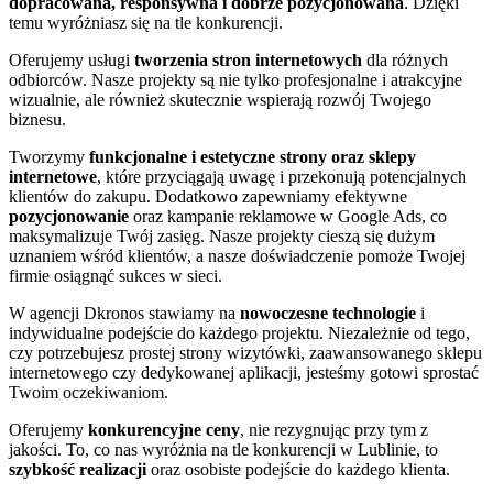
dopracowana, responsywna i dobrze pozycjonowana
. Dzięki
temu wyróżniasz się na tle konkurencji.
Oferujemy usługi
tworzenia stron internetowych
dla różnych
odbiorców. Nasze projekty są nie tylko profesjonalne i atrakcyjne
wizualnie, ale również skutecznie wspierają rozwój Twojego
biznesu.
Tworzymy
funkcjonalne i estetyczne strony oraz sklepy
internetowe
, które przyciągają uwagę i przekonują potencjalnych
klientów do zakupu. Dodatkowo zapewniamy efektywne
pozycjonowanie
oraz kampanie reklamowe w Google Ads, co
maksymalizuje Twój zasięg. Nasze projekty cieszą się dużym
uznaniem wśród klientów, a nasze doświadczenie pomoże Twojej
firmie osiągnąć sukces w sieci.
W agencji Dkronos stawiamy na
nowoczesne technologie
i
indywidualne podejście do każdego projektu. Niezależnie od tego,
czy potrzebujesz prostej strony wizytówki, zaawansowanego sklepu
internetowego czy dedykowanej aplikacji, jesteśmy gotowi sprostać
Twoim oczekiwaniom.
Oferujemy
konkurencyjne ceny
, nie rezygnując przy tym z
jakości. To, co nas wyróżnia na tle konkurencji w Lublinie, to
szybkość realizacji
oraz osobiste podejście do każdego klienta.