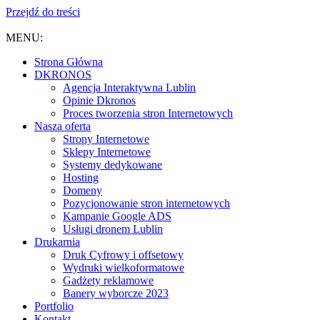
Przejdź do treści
MENU:
Strona Główna
DKRONOS
️Agencja Interaktywna Lublin
Opinie Dkronos
Proces tworzenia stron Internetowych
Nasza oferta
Strony Internetowe
Sklepy Internetowe
Systemy dedykowane
Hosting
Domeny
Pozycjonowanie stron internetowych
Kampanie Google ADS
Usługi dronem Lublin
Drukarnia
Druk Cyfrowy i offsetowy
Wydruki wielkoformatowe
Gadżety reklamowe
Banery wyborcze 2023
Portfolio
Kontakt