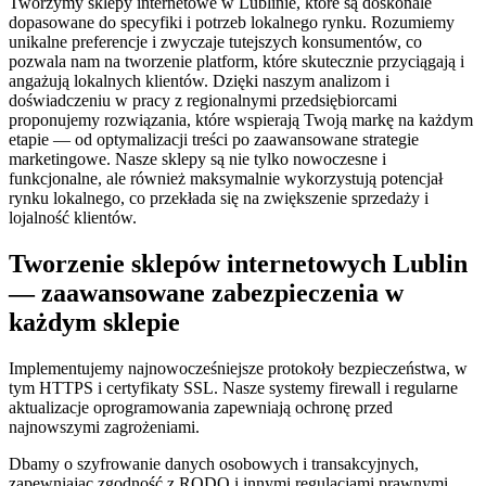
Tworzymy sklepy internetowe w Lublinie, które są doskonale
dopasowane do specyfiki i potrzeb lokalnego rynku. Rozumiemy
unikalne preferencje i zwyczaje tutejszych konsumentów, co
pozwala nam na tworzenie platform, które skutecznie przyciągają i
angażują lokalnych klientów. Dzięki naszym analizom i
doświadczeniu w pracy z regionalnymi przedsiębiorcami
proponujemy rozwiązania, które wspierają Twoją markę na każdym
etapie — od
optymalizacji treści po zaawansowane strategie
marketingowe. Nasze sklepy są nie tylko nowoczesne i
funkcjonalne, ale również maksymalnie wykorzystują potencjał
rynku lokalnego, co przekłada się na zwiększenie sprzedaży i
lojalność klientów.
Tworzenie sklepów internetowych Lublin
— zaawansowane zabezpieczenia w
każdym sklepie
Implementujemy najnowocześniejsze protokoły bezpieczeństwa, w
tym HTTPS i certyfikaty SSL. Nasze systemy firewall i regularne
aktualizacje oprogramowania zapewniają ochronę przed
najnowszymi zagrożeniami.
Dbamy o szyfrowanie danych osobowych i transakcyjnych,
zapewniając zgodność z RODO i innymi regulacjami prawnymi.