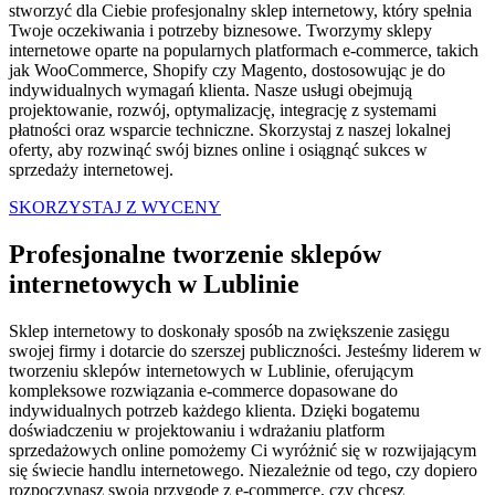
stworzyć dla Ciebie profesjonalny sklep internetowy, który spełnia
Twoje oczekiwania i potrzeby biznesowe. Tworzymy sklepy
internetowe oparte na popularnych platformach e-commerce, takich
jak WooCommerce, Shopify czy Magento, dostosowując je do
indywidualnych wymagań klienta. Nasze usługi obejmują
projektowanie, rozwój, optymalizację, integrację z systemami
płatności oraz wsparcie techniczne. Skorzystaj z naszej lokalnej
oferty, aby rozwinąć swój biznes online i osiągnąć sukces w
sprzedaży internetowej.
SKORZYSTAJ Z WYCENY
Profesjonalne tworzenie sklepów
internetowych w Lublinie
Sklep internetowy to doskonały sposób na zwiększenie zasięgu
swojej firmy i dotarcie do szerszej publiczności. Jesteśmy liderem w
tworzeniu sklepów internetowych w Lublinie, oferującym
kompleksowe rozwiązania e-commerce dopasowane do
indywidualnych potrzeb każdego klienta. Dzięki bogatemu
doświadczeniu w projektowaniu i wdrażaniu platform
sprzedażowych online pomożemy Ci wyróżnić się w rozwijającym
się świecie handlu internetowego. Niezależnie od tego, czy dopiero
rozpoczynasz swoją przygodę z e-commerce, czy chcesz