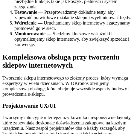
niezbędne funkcje, takie jak koszyk, płatności i system
zarządzania.
Testowanie
— Przeprowadzamy dokładne testy, aby
zapewnić prawidłowe działanie sklepu i wyeliminować błędy.
Wdrożenie
— Uruchamiamy sklep internetowy i zaczynamy
promować go w sieci.
Monitorowanie
— Śledzimy kluczowe wskaźniki i
optymalizujemy sklep internetowy, aby zwiększyć sprzedaż i
konwersję.
Kompleksowa obsługa przy tworzeniu
sklepów internetowych
Tworzenie sklepu internetowego to złożony proces, który wymaga
ekspertyzy w wielu dziedzinach. W DKronos oferujemy
kompleksową obsługę, która obejmuje wszystkie aspekty budowy i
prowadzenia e-sklepu.
Projektowanie UX/UI
Tworzymy intuicyjne interfejsy użytkownika i responsywne layouty,
które zapewniają doskonałe doświadczenia zakupowe na każdym
urządzeniu. Nasz zespół projektantów dba o każdy szczegół, aby
Twój sklep był nie tylko funkcjonalny, ale także estetyczny.