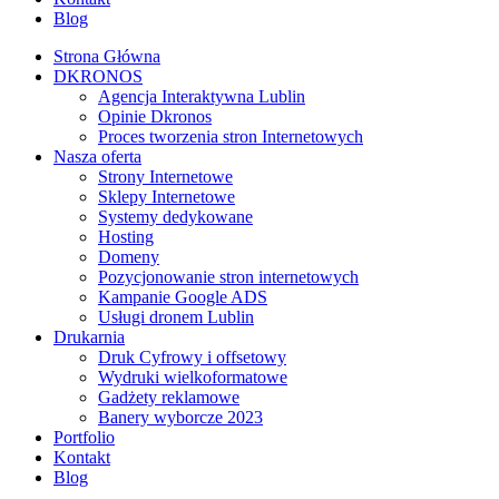
Blog
Strona Główna
DKRONOS
️Agencja Interaktywna Lublin
Opinie Dkronos
Proces tworzenia stron Internetowych
Nasza oferta
Strony Internetowe
Sklepy Internetowe
Systemy dedykowane
Hosting
Domeny
Pozycjonowanie stron internetowych
Kampanie Google ADS
Usługi dronem Lublin
Drukarnia
Druk Cyfrowy i offsetowy
Wydruki wielkoformatowe
Gadżety reklamowe
Banery wyborcze 2023
Portfolio
Kontakt
Blog