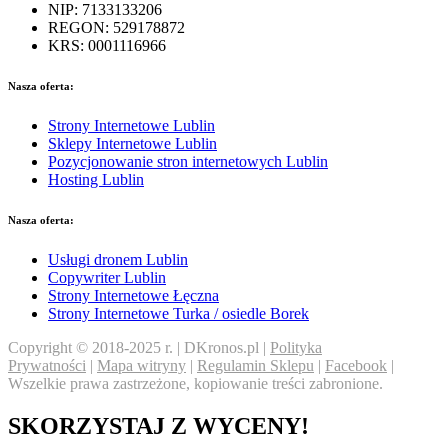
NIP: 7133133206
REGON: 529178872
KRS: 0001116966
Nasza oferta:
Strony Internetowe Lublin
Sklepy Internetowe Lublin
Pozycjonowanie stron internetowych Lublin
Hosting Lublin
Nasza oferta:
Usługi dronem Lublin
Copywriter Lublin
Strony Internetowe Łęczna
Strony Internetowe Turka / osiedle Borek
Copyright © 2018-2025 r. | DKronos.pl |
Polityka
Prywatności
|
Mapa witryny
|
Regulamin Sklepu
|
Facebook
|
Wszelkie prawa zastrzeżone, kopiowanie treści zabronione.
SKORZYSTAJ Z WYCENY!