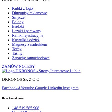
Kubki z logo
Długopisy reklamowe
Smycze
Balony
Breloki
Leżaki i parawany
Ramki rejestracyjne
Koszulki i odzież
Magnesy z nadrukiem
Torby
Taśmy
Zapachy samochodowe
ZAMÓW NOTESY
DKRONOS SP. Z O.O.
Facebook-f
Youtube
Google
Linkedin
Instagram
Dane kontaktowe:
+48 519 585 908