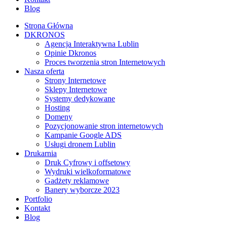
Blog
Strona Główna
DKRONOS
️Agencja Interaktywna Lublin
Opinie Dkronos
Proces tworzenia stron Internetowych
Nasza oferta
Strony Internetowe
Sklepy Internetowe
Systemy dedykowane
Hosting
Domeny
Pozycjonowanie stron internetowych
Kampanie Google ADS
Usługi dronem Lublin
Drukarnia
Druk Cyfrowy i offsetowy
Wydruki wielkoformatowe
Gadżety reklamowe
Banery wyborcze 2023
Portfolio
Kontakt
Blog