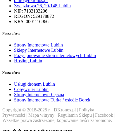
biuro@dkronos.pl
Związkowa 26, 20-148 Lublin
NIP: 7133133206
REGON: 529178872
KRS: 0001116966
Nasza oferta:
Strony Internetowe Lublin
Sklepy Internetowe Lublin
Pozycjonowanie stron internetowych Lublin
Hosting Lublin
Nasza oferta:
Usługi dronem Lublin
Copywriter Lublin
Strony Internetowe Łęczna
Strony Internetowe Turka / osiedle Borek
Copyright © 2018-2025 r. | DKronos.pl |
Polityka
Prywatności
|
Mapa witryny
|
Regulamin Sklepu
|
Facebook
|
Wszelkie prawa zastrzeżone, kopiowanie treści zabronione.