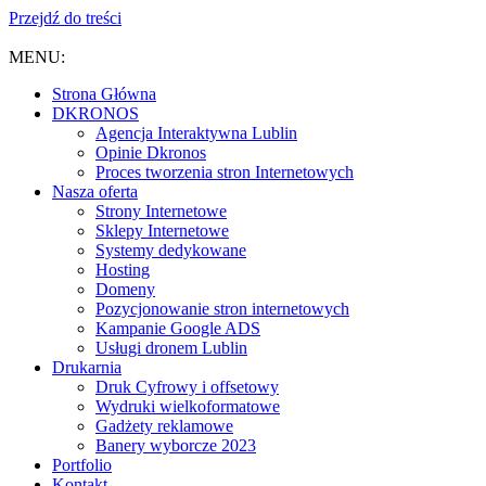
Przejdź do treści
MENU:
Strona Główna
DKRONOS
️Agencja Interaktywna Lublin
Opinie Dkronos
Proces tworzenia stron Internetowych
Nasza oferta
Strony Internetowe
Sklepy Internetowe
Systemy dedykowane
Hosting
Domeny
Pozycjonowanie stron internetowych
Kampanie Google ADS
Usługi dronem Lublin
Drukarnia
Druk Cyfrowy i offsetowy
Wydruki wielkoformatowe
Gadżety reklamowe
Banery wyborcze 2023
Portfolio
Kontakt