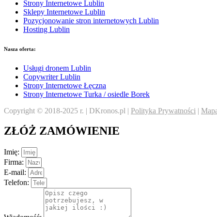
Strony Internetowe Lublin
Sklepy Internetowe Lublin
Pozycjonowanie stron internetowych Lublin
Hosting Lublin
Nasza oferta:
Usługi dronem Lublin
Copywriter Lublin
Strony Internetowe Łęczna
Strony Internetowe Turka / osiedle Borek
Copyright © 2018-2025 r. | DKronos.pl |
Polityka Prywatności
|
Mapa
ZŁÓŻ ZAMÓWIENIE
Imię:
Firma:
E-mail:
Telefon: