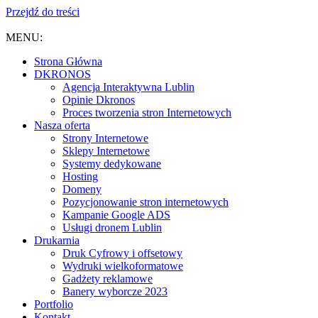
Przejdź do treści
MENU:
Strona Główna
DKRONOS
️Agencja Interaktywna Lublin
Opinie Dkronos
Proces tworzenia stron Internetowych
Nasza oferta
Strony Internetowe
Sklepy Internetowe
Systemy dedykowane
Hosting
Domeny
Pozycjonowanie stron internetowych
Kampanie Google ADS
Usługi dronem Lublin
Drukarnia
Druk Cyfrowy i offsetowy
Wydruki wielkoformatowe
Gadżety reklamowe
Banery wyborcze 2023
Portfolio
Kontakt