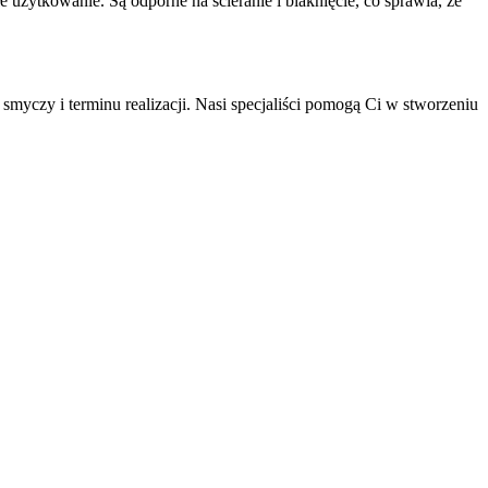
użytkowanie. Są odporne na ścieranie i blaknięcie, co sprawia, że
myczy i terminu realizacji. Nasi specjaliści pomogą Ci w stworzeniu