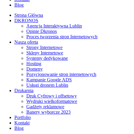
Blog
Strona Główna
DKRONOS
️Agencja Interaktywna Lublin
Opinie Dkronos
Proces tworzenia stron Internetowych
Nasza oferta
Strony Internetowe
Sklepy Internetowe
Systemy dedykowane
Hosting
Domeny
Pozycjonowanie stron internetowych
Kampanie Google ADS
Usługi dronem Lublin
Drukarnia
Druk Cyfrowy i offsetowy
Wydruki wielkoformatowe
Gadżety reklamowe
Banery wyborcze 2023
Portfolio
Kontakt
Blog