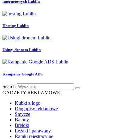
internetowych Lublin
Hosting Lublin
Usługi dronem Lublin
Kampanie Google ADS
Search
GADŻETY REKLAMOWE
Kubki z logo
Długopisy reklamowe
Smycze
Balony
Breloki
Leżaki i parawany
Ramki rejestracyjne