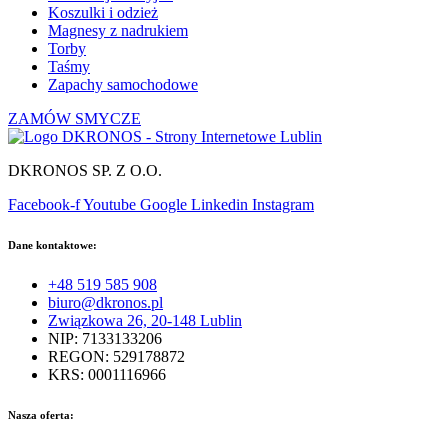
Koszulki i odzież
Magnesy z nadrukiem
Torby
Taśmy
Zapachy samochodowe
ZAMÓW SMYCZE
DKRONOS SP. Z O.O.
Facebook-f
Youtube
Google
Linkedin
Instagram
Dane kontaktowe:
+48 519 585 908
biuro@dkronos.pl
Związkowa 26, 20-148 Lublin
NIP: 7133133206
REGON: 529178872
KRS: 0001116966
Nasza oferta: