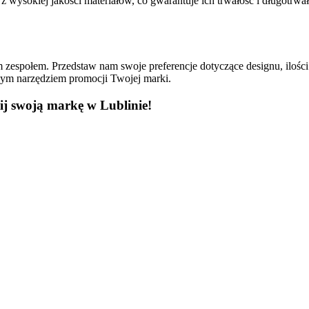
ysokiej jakości materiałów, co gwarantuje ich trwałość i długotrwałe 
espołem. Przedstaw nam swoje preferencje dotyczące designu, ilości s
ym narzędziem promocji Twojej marki.
j swoją markę w Lublinie!