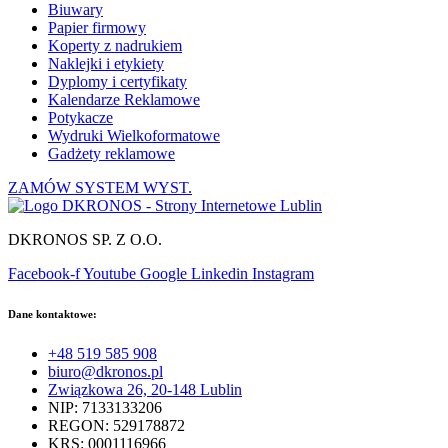
Biuwary
Papier firmowy
Koperty z nadrukiem
Naklejki i etykiety
Dyplomy i certyfikaty
Kalendarze Reklamowe
Potykacze
Wydruki Wielkoformatowe
Gadżety reklamowe
ZAMÓW SYSTEM WYST.
DKRONOS SP. Z O.O.
Facebook-f
Youtube
Google
Linkedin
Instagram
Dane kontaktowe:
+48 519 585 908
biuro@dkronos.pl
Związkowa 26, 20-148 Lublin
NIP: 7133133206
REGON: 529178872
KRS: 0001116966