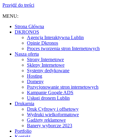
Przejdź do treści
MENU:
Strona Główna
DKRONOS
️Agencja Interaktywna Lublin
Opinie Dkronos
Proces tworzenia stron Internetowych
Nasza oferta
Strony Internetowe
Sklepy Internetowe
Systemy dedykowane
Hosting
Domeny
Pozycjonowanie stron internetowych
Kampanie Google ADS
Usługi dronem Lublin
Drukarnia
Druk Cyfrowy i offsetowy
Wydruki wielkoformatowe
Gadżety reklamowe
Banery wyborcze 2023
Portfolio
Kontakt