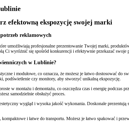
ublinie
rz efektowną ekspozycję swojej marki
 potrzeb reklamowych
re umożliwiają profesjonalne prezentowanie Twojej marki, produktów 
 Ci wyróżnić się spośród konkurencji i efektywnie przekazać swoje 
wienniczych w Lublinie?
astyczne i modułowe, co oznacza, że możesz je łatwo dostosować do s
ki, podświetlenie czy monitory, aby stworzyć unikalną ekspozycję.
roste w montażu i demontażu, co oszczędza czas i energię podczas p
ożesz samodzielnie obsłużyć proces.
 estetyczny wygląd i wysoka jakość wykonania. Doskonale prezentują 
e, kompaktowe i łatwe do transportu. Możesz je łatwo spakować i prze