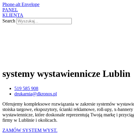
Phone-alt
Envelope
PANEL
KLIENTA
Search
systemy wystawiennicze Lublin
519 585 908
drukarnia@dkronos.pl
Oferujemy kompleksowe rozwiązania w zakresie systemów wystawienn
stoiska targowe, ekspozytory, ścianki reklamowe, roll-upy, x-banner
wystawiennicze, które doskonale reprezentują Twoją markę i przyciąg
firmy w Lublinie i okolicach.
ZAMÓW SYSTEM WYST.