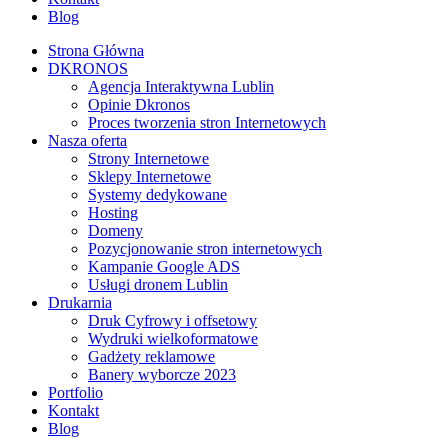
Blog
Strona Główna
DKRONOS
️Agencja Interaktywna Lublin
Opinie Dkronos
Proces tworzenia stron Internetowych
Nasza oferta
Strony Internetowe
Sklepy Internetowe
Systemy dedykowane
Hosting
Domeny
Pozycjonowanie stron internetowych
Kampanie Google ADS
Usługi dronem Lublin
Drukarnia
Druk Cyfrowy i offsetowy
Wydruki wielkoformatowe
Gadżety reklamowe
Banery wyborcze 2023
Portfolio
Kontakt
Blog