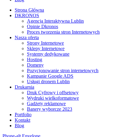
Strona Główna
DKRONOS
️Agencja Interaktywna Lublin
Opinie Dkronos
Proces tworzenia stron Internetowych
Nasza oferta
Strony Internetowe
Sklepy Internetowe
Systemy dedykowane
Hosting
Domeny
Pozycjonowanie stron internetowych
Kampanie Google ADS
Usługi dronem Lublin
Drukarnia
Druk Cyfrowy i offsetowy
Wydruki wielkoformatowe
Gadżety reklamowe
Banery wyborcze 2023
Portfolio
Kontakt
Blog
Phone-alt
Envelope