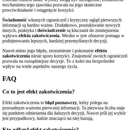
mechanizmu
tego zjawiska pozwala na jego skuteczne
przeciwdziałanie i osiągnięcie korzyści.
Świadomość
własnych ograniczeń i krytyczny ogląd pierwszych
informacji są bardzo ważne. Dodatkowo, poszukiwanie nowych
danych, praktyka i
doświadczenie
są kluczami do zmniejszenia
wpływu
efektu zakotwiczenia
.
Wiedza w tym obszarze
pomaga w
podejmowaniu lepszych, bardziej przemyślanych decyzji.
Nawet mimo jego błędu, zrozumienie i pokonanie
efektu
zakotwiczenia
niesie sporo korzyści. Znajomość swoich ograniczeń
pozwala na rozsądniejsze decyzje. To z kolei ma bezpośredni
wpływ na wiele aspektów naszego życia.
FAQ
Co to jest efekt zakotwiczenia?
Efekt zakotwiczenia to
błąd poznawczy
, który polega na
przesadnym ważeniu pierwszej informacji. Ta pierwsza liczba staje
się punktem odniesienia dla dalszych decyzji. Nawet jeśli jej wybór
jest przypadkowy, ludzie znacząco na niej bazują.
Kto odkrył efekt zakotwiczenia?