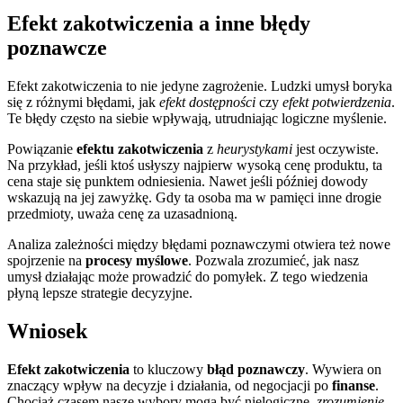
Efekt zakotwiczenia a inne błędy
poznawcze
Efekt zakotwiczenia to nie jedyne zagrożenie. Ludzki umysł boryka
się z różnymi błędami, jak
efekt dostępności
czy
efekt potwierdzenia
.
Te błędy często na siebie wpływają, utrudniając logiczne myślenie.
Powiązanie
efektu zakotwiczenia
z
heurystykami
jest oczywiste.
Na przykład, jeśli ktoś usłyszy najpierw wysoką cenę produktu, ta
cena staje się punktem odniesienia. Nawet jeśli później dowody
wskazują na jej zawyżkę. Gdy ta osoba ma w pamięci inne drogie
przedmioty, uważa cenę za uzasadnioną.
Analiza zależności między błędami poznawczymi otwiera też nowe
spojrzenie na
procesy myślowe
. Pozwala zrozumieć, jak nasz
umysł działając może prowadzić do pomyłek. Z tego wiedzenia
płyną lepsze strategie decyzyjne.
Wniosek
Efekt zakotwiczenia
to kluczowy
błąd poznawczy
. Wywiera on
znaczący wpływ na decyzje i działania, od negocjacji po
finanse
.
Chociaż czasem nasze wybory mogą być nielogiczne,
zrozumienie