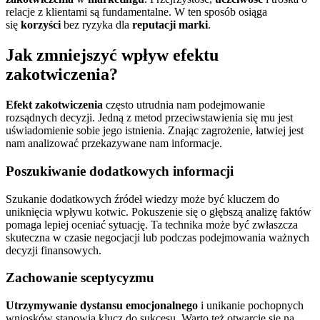
relacje z klientami są fundamentalne. W ten sposób osiąga
się
korzyści
bez ryzyka dla
reputacji marki
.
Jak zmniejszyć wpływ efektu
zakotwiczenia?
Efekt zakotwiczenia
często utrudnia nam podejmowanie
rozsądnych decyzji. Jedną z metod przeciwstawienia się mu jest
uświadomienie sobie jego istnienia. Znając zagrożenie, łatwiej jest
nam analizować przekazywane nam informacje.
Poszukiwanie dodatkowych informacji
Szukanie dodatkowych źródeł wiedzy może być kluczem do
uniknięcia wpływu kotwic. Pokuszenie się o głębszą analizę faktów
pomaga lepiej oceniać sytuację. Ta technika może być zwłaszcza
skuteczna w czasie negocjacji lub podczas podejmowania ważnych
decyzji finansowych.
Zachowanie sceptycyzmu
Utrzymywanie dystansu emocjonalnego
i unikanie pochopnych
wniosków stanowią klucz do sukcesu. Warto też otwarcie się na