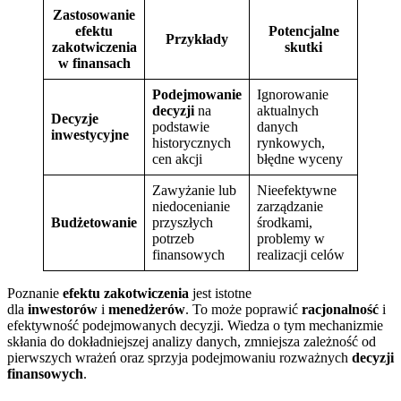
Zastosowanie
efektu
Potencjalne
Przykłady
zakotwiczenia
skutki
w finansach
Podejmowanie
Ignorowanie
decyzji
na
aktualnych
Decyzje
podstawie
danych
inwestycyjne
historycznych
rynkowych,
cen akcji
błędne wyceny
Zawyżanie lub
Nieefektywne
niedocenianie
zarządzanie
Budżetowanie
przyszłych
środkami,
potrzeb
problemy w
finansowych
realizacji celów
Poznanie
efektu zakotwiczenia
jest istotne
dla
inwestorów
i
menedżerów
. To może poprawić
racjonalność
i
efektywność podejmowanych decyzji. Wiedza o tym mechanizmie
skłania do dokładniejszej analizy danych, zmniejsza zależność od
pierwszych wrażeń oraz sprzyja podejmowaniu rozważnych
decyzji
finansowych
.