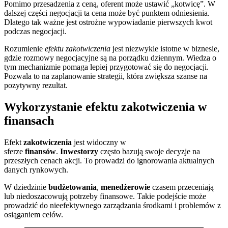
Pomimo przesadzenia z ceną, oferent może ustawić „kotwicę”. W
dalszej części negocjacji ta cena może być punktem odniesienia.
Dlatego tak ważne jest ostrożne wypowiadanie pierwszych kwot
podczas negocjacji.
Rozumienie
efektu zakotwiczenia
jest niezwykle istotne w biznesie,
gdzie rozmowy negocjacyjne są na porządku dziennym. Wiedza o
tym mechanizmie pomaga lepiej przygotować się do negocjacji.
Pozwala to na zaplanowanie strategii, która zwiększa szanse na
pozytywny rezultat.
Wykorzystanie efektu zakotwiczenia w
finansach
Efekt
zakotwiczenia
jest widoczny w
sferze
finansów
.
Inwestorzy
często bazują swoje decyzje na
przeszłych cenach akcji. To prowadzi do ignorowania aktualnych
danych rynkowych.
W dziedzinie
budżetowania
,
menedżerowie
czasem przeceniają
lub niedoszacowują potrzeby finansowe. Takie podejście może
prowadzić do nieefektywnego zarządzania środkami i problemów z
osiąganiem celów.