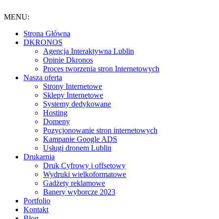
Przejdź
do
MENU:
treści
Strona Główna
DKRONOS
️Agencja Interaktywna Lublin
Opinie Dkronos
Proces tworzenia stron Internetowych
Nasza oferta
Strony Internetowe
Sklepy Internetowe
Systemy dedykowane
Hosting
Domeny
Pozycjonowanie stron internetowych
Kampanie Google ADS
Usługi dronem Lublin
Drukarnia
Druk Cyfrowy i offsetowy
Wydruki wielkoformatowe
Gadżety reklamowe
Banery wyborcze 2023
Portfolio
Kontakt
Blog