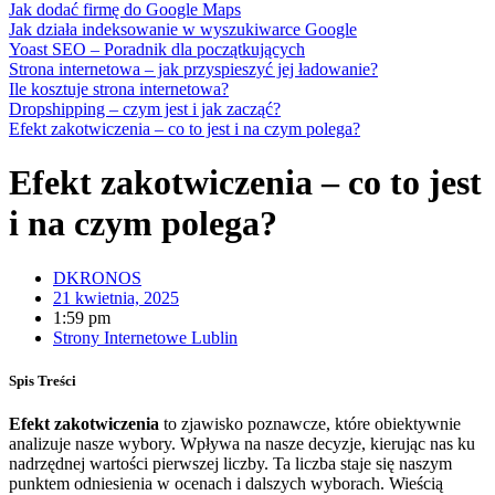
Jak dodać firmę do Google Maps
Jak działa indeksowanie w wyszukiwarce Google
Yoast SEO – Poradnik dla początkujących
Strona internetowa – jak przyspieszyć jej ładowanie?
Ile kosztuje strona internetowa?
Dropshipping – czym jest i jak zacząć?
Efekt zakotwiczenia – co to jest i na czym polega?
Efekt zakotwiczenia – co to jest
i na czym polega?
DKRONOS
21 kwietnia, 2025
1:59 pm
Strony Internetowe Lublin
Spis Treści
Efekt zakotwiczenia
to zjawisko poznawcze, które obiektywnie
analizuje nasze wybory. Wpływa na nasze decyzje, kierując nas ku
nadrzędnej wartości pierwszej liczby. Ta liczba staje się naszym
punktem odniesienia w ocenach i dalszych wyborach. Wieścią