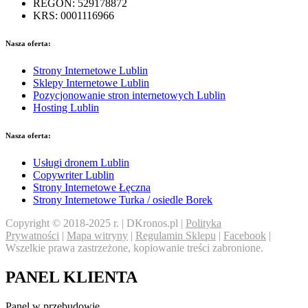
REGON: 529178872
KRS: 0001116966
Nasza oferta:
Strony Internetowe Lublin
Sklepy Internetowe Lublin
Pozycjonowanie stron internetowych Lublin
Hosting Lublin
Nasza oferta:
Usługi dronem Lublin
Copywriter Lublin
Strony Internetowe Łęczna
Strony Internetowe Turka / osiedle Borek
Copyright © 2018-2025 r. | DKronos.pl |
Polityka
Prywatności
|
Mapa witryny
|
Regulamin Sklepu
|
Facebook
|
Wszelkie prawa zastrzeżone, kopiowanie treści zabronione.
PANEL KLIENTA
Panel w przebudowie,