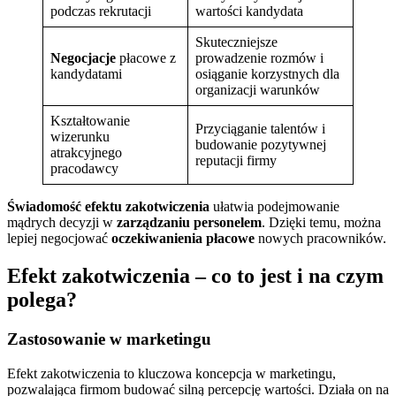
podczas rekrutacji
wartości kandydata
Skuteczniejsze
Negocjacje
płacowe z
prowadzenie rozmów i
kandydatami
osiąganie korzystnych dla
organizacji warunków
Kształtowanie
Przyciąganie talentów i
wizerunku
budowanie pozytywnej
atrakcyjnego
reputacji firmy
pracodawcy
Świadomość
efektu zakotwiczenia
ułatwia podejmowanie
mądrych decyzji w
zarządzaniu personelem
. Dzięki temu, można
lepiej negocjować
oczekiwanienia płacowe
nowych pracowników.
Efekt zakotwiczenia – co to jest i na czym
polega?
Zastosowanie w marketingu
Efekt zakotwiczenia to kluczowa koncepcja w marketingu,
pozwalająca firmom budować silną percepcję wartości. Działa on na