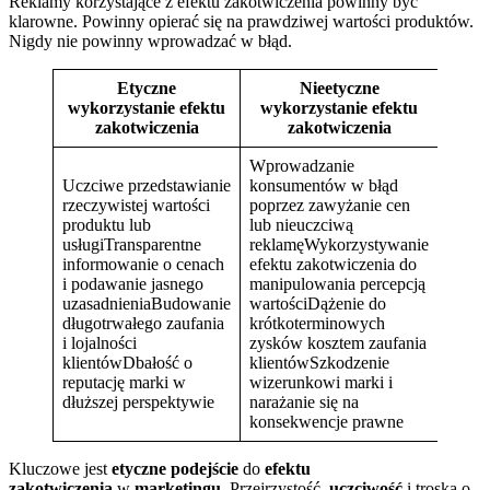
Reklamy korzystające z efektu zakotwiczenia powinny być
klarowne. Powinny opierać się na prawdziwej wartości produktów.
Nigdy nie powinny wprowadzać w błąd.
Etyczne
Nieetyczne
wykorzystanie efektu
wykorzystanie efektu
zakotwiczenia
zakotwiczenia
Wprowadzanie
Uczciwe przedstawianie
konsumentów w błąd
rzeczywistej wartości
poprzez zawyżanie cen
produktu lub
lub nieuczciwą
usługiTransparentne
reklamęWykorzystywanie
informowanie o cenach
efektu zakotwiczenia do
i podawanie jasnego
manipulowania percepcją
uzasadnieniaBudowanie
wartościDążenie do
długotrwałego zaufania
krótkoterminowych
i lojalności
zysków kosztem zaufania
klientówDbałość o
klientówSzkodzenie
reputację marki w
wizerunkowi marki i
dłuższej perspektywie
narażanie się na
konsekwencje prawne
Kluczowe jest
etyczne podejście
do
efektu
zakotwiczenia
w
marketingu
. Przejrzystość,
uczciwość
i troska o