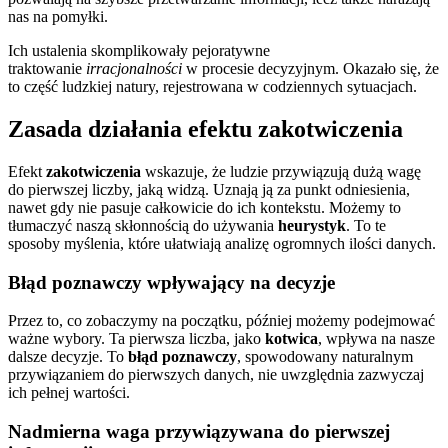
nas na pomyłki.
Ich ustalenia skomplikowały pejoratywne
traktowanie
irracjonalności
w procesie decyzyjnym. Okazało się, że
to część ludzkiej natury, rejestrowana w codziennych sytuacjach.
Zasada działania efektu zakotwiczenia
Efekt
zakotwiczenia
wskazuje, że ludzie przywiązują dużą wagę
do pierwszej liczby, jaką widzą. Uznają ją za punkt odniesienia,
nawet gdy nie pasuje całkowicie do ich kontekstu. Możemy to
tłumaczyć naszą skłonnością do używania
heurystyk
. To te
sposoby myślenia, które ułatwiają analizę ogromnych ilości danych.
Błąd poznawczy wpływający na decyzje
Przez to, co zobaczymy na początku, później możemy podejmować
ważne wybory. Ta pierwsza liczba, jako
kotwica
, wpływa na nasze
dalsze decyzje. To
błąd poznawczy
, spowodowany naturalnym
przywiązaniem do pierwszych danych, nie uwzględnia zazwyczaj
ich pełnej wartości.
Nadmierna waga przywiązywana do pierwszej