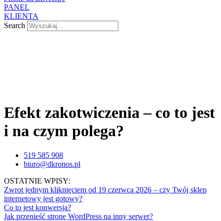
PANEL
KLIENTA
Search
Efekt zakotwiczenia – co to jest
i na czym polega?
519 585 908
biuro@dkronos.pl
OSTATNIE WPISY:
Zwrot jednym kliknięciem od 19 czerwca 2026 – czy Twój sklep
internetowy jest gotowy?
Co to jest konwersja?
Jak przenieść stronę WordPress na inny serwer?