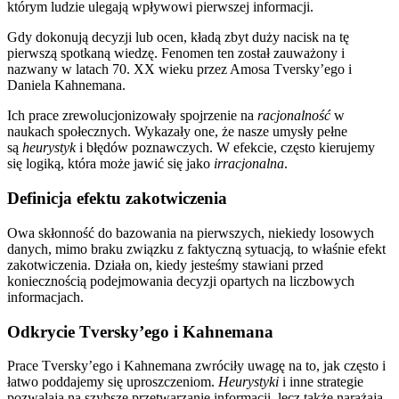
którym ludzie ulegają wpływowi pierwszej informacji.
Gdy dokonują decyzji lub ocen, kładą zbyt duży nacisk na tę
pierwszą spotkaną wiedzę. Fenomen ten został zauważony i
nazwany w latach 70. XX wieku przez Amosa Tversky’ego i
Daniela Kahnemana.
Ich prace zrewolucjonizowały spojrzenie na
racjonalność
w
naukach społecznych. Wykazały one, że nasze umysły pełne
są
heurystyk
i błędów poznawczych. W efekcie, często kierujemy
się logiką, która może jawić się jako
irracjonalna
.
Definicja efektu zakotwiczenia
Owa skłonność do bazowania na pierwszych, niekiedy losowych
danych, mimo braku związku z faktyczną sytuacją, to właśnie efekt
zakotwiczenia. Działa on, kiedy jesteśmy stawiani przed
koniecznością podejmowania decyzji opartych na liczbowych
informacjach.
Odkrycie Tversky’ego i Kahnemana
Prace Tversky’ego i Kahnemana zwróciły uwagę na to, jak często i
łatwo poddajemy się uproszczeniom.
Heurystyki
i inne strategie
pozwalają na szybsze przetwarzanie informacji, lecz także narażają