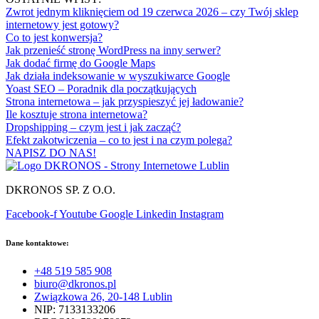
Zwrot jednym kliknięciem od 19 czerwca 2026 – czy Twój sklep
internetowy jest gotowy?
Co to jest konwersja?
Jak przenieść stronę WordPress na inny serwer?
Jak dodać firmę do Google Maps
Jak działa indeksowanie w wyszukiwarce Google
Yoast SEO – Poradnik dla początkujących
Strona internetowa – jak przyspieszyć jej ładowanie?
Ile kosztuje strona internetowa?
Dropshipping – czym jest i jak zacząć?
Efekt zakotwiczenia – co to jest i na czym polega?
NAPISZ DO NAS!
DKRONOS SP. Z O.O.
Facebook-f
Youtube
Google
Linkedin
Instagram
Dane kontaktowe:
+48 519 585 908
biuro@dkronos.pl
Związkowa 26, 20-148 Lublin
NIP: 7133133206