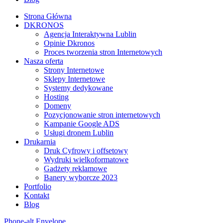
Strona Główna
DKRONOS
️Agencja Interaktywna Lublin
Opinie Dkronos
Proces tworzenia stron Internetowych
Nasza oferta
Strony Internetowe
Sklepy Internetowe
Systemy dedykowane
Hosting
Domeny
Pozycjonowanie stron internetowych
Kampanie Google ADS
Usługi dronem Lublin
Drukarnia
Druk Cyfrowy i offsetowy
Wydruki wielkoformatowe
Gadżety reklamowe
Banery wyborcze 2023
Portfolio
Kontakt
Blog
Phone-alt
Envelope