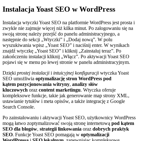
Instalacja Yoast SEO w WordPress
Instalacja wtyczki Yoast SEO na platformie WordPress jest prosta i
zwykle nie zajmuje więcej niż kilka minut. Po zalogowaniu się na
swoją stronę należy przejść do panelu administracyjnego, a
następnie do sekcji „Wtyczki” i „Dodaj nową”. W polu
wyszukiwania wpisz „Yoast SEO” i naciśnij enter. W wynikach
znajdź wtyczkę „Yoast SEO” i kliknij „Zainstaluj teraz”. Po
zakończeniu instalacji kliknij „Włącz”. Po aktywacji Yoast SEO
pojawi się w menu po lewej stronie w panelu administracyjnym.
Dzięki
prostej instalacji
i
intuicyjnej konfiguracji
wtyczka Yoast
SEO umożliwia
optymalizację stron WordPress pod
kątem pozycjonowania witryny
,
analizy słów
kluczowych
oraz
content marketingu
. Wtyczka oferuje
kompleksowe funkcje, takie jak generowanie map strony XML,
ustawianie tytułów i meta opisów, a także integrację z Google
Search Console.
Po zainstalowaniu i aktywacji Yoast SEO, użytkownicy WordPress
mogą łatwo zoptymalizować swoją stronę internetową
pod kątem
SEO dla blogów
,
strategii linkowania
oraz
dobrych praktyk
SEO
. Funkcje Yoast SEO pomagają w
optymalizacji
WordPressa
i
SEO lokalnym
, zapewniając kompleksowe