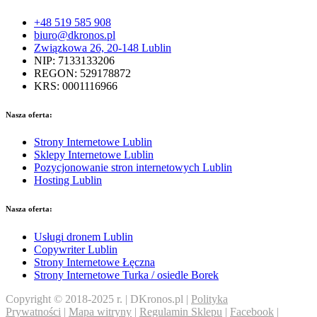
+48 519 585 908
biuro@dkronos.pl
Związkowa 26, 20-148 Lublin
NIP: 7133133206
REGON: 529178872
KRS: 0001116966
Nasza oferta:
Strony Internetowe Lublin
Sklepy Internetowe Lublin
Pozycjonowanie stron internetowych Lublin
Hosting Lublin
Nasza oferta:
Usługi dronem Lublin
Copywriter Lublin
Strony Internetowe Łęczna
Strony Internetowe Turka / osiedle Borek
Copyright © 2018-2025 r. | DKronos.pl |
Polityka
Prywatności
|
Mapa witryny
|
Regulamin Sklepu
|
Facebook
|