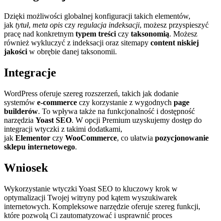
Dzięki możliwości globalnej konfiguracji takich elementów,
jak
tytuł
,
meta opis
czy
regulacja indeksacji
, możesz przyspieszyć
pracę nad konkretnym
typem treści
czy
taksonomią
. Możesz
również wykluczyć z indeksacji oraz sitemapy
content niskiej
jakości
w obrębie danej taksonomii.
Integracje
WordPress oferuje szereg rozszerzeń, takich jak dodanie
systemów
e-commerce
czy korzystanie z wygodnych
page
builderów
. To wpływa także na funkcjonalność i dostępność
narzędzia
Yoast SEO
. W opcji Premium uzyskujemy dostęp do
integracji wtyczki z takimi dodatkami,
jak
Elementor
czy
WooCommerce
, co ułatwia
pozycjonowanie
sklepu internetowego
.
Wniosek
Wykorzystanie wtyczki Yoast SEO to kluczowy krok w
optymalizacji Twojej witryny pod kątem wyszukiwarek
internetowych. Kompleksowe narzędzie oferuje szereg funkcji,
które pozwolą Ci zautomatyzować i usprawnić proces