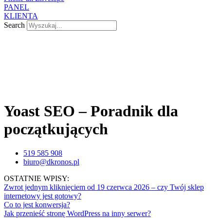
PANEL
KLIENTA
Search
Yoast SEO – Poradnik dla
początkujących
519 585 908
biuro@dkronos.pl
OSTATNIE WPISY:
Zwrot jednym kliknięciem od 19 czerwca 2026 – czy Twój sklep
internetowy jest gotowy?
Co to jest konwersja?
Jak przenieść stronę WordPress na inny serwer?