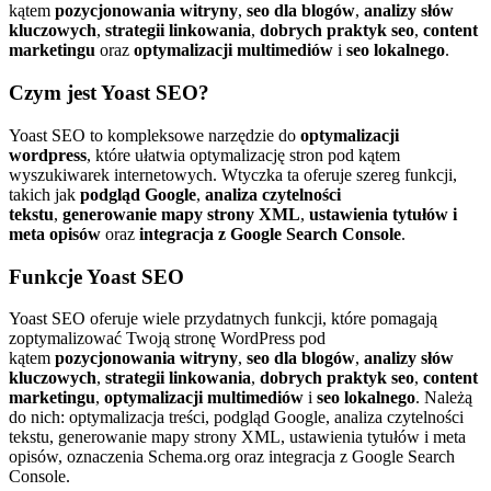
kątem
pozycjonowania witryny
,
seo dla blogów
,
analizy słów
kluczowych
,
strategii linkowania
,
dobrych praktyk seo
,
content
marketingu
oraz
optymalizacji multimediów
i
seo lokalnego
.
Czym jest Yoast SEO?
Yoast SEO to kompleksowe narzędzie do
optymalizacji
wordpress
, które ułatwia optymalizację stron pod kątem
wyszukiwarek internetowych. Wtyczka ta oferuje szereg funkcji,
takich jak
podgląd Google
,
analiza czytelności
tekstu
,
generowanie mapy strony XML
,
ustawienia tytułów i
meta opisów
oraz
integracja z Google Search Console
.
Funkcje Yoast SEO
Yoast SEO oferuje wiele przydatnych funkcji, które pomagają
zoptymalizować Twoją stronę WordPress pod
kątem
pozycjonowania witryny
,
seo dla blogów
,
analizy słów
kluczowych
,
strategii linkowania
,
dobrych praktyk seo
,
content
marketingu
,
optymalizacji multimediów
i
seo lokalnego
. Należą
do nich: optymalizacja treści, podgląd Google, analiza czytelności
tekstu, generowanie mapy strony XML, ustawienia tytułów i meta
opisów, oznaczenia Schema.org oraz integracja z Google Search
Console.