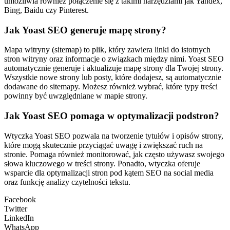
umożliwia również połączenie się z takimi narzędziami jak Yandex,
Bing, Baidu czy Pinterest.
Jak Yoast SEO generuje mapę strony?
Mapa witryny (sitemap) to plik, który zawiera linki do istotnych
stron witryny oraz informacje o związkach między nimi. Yoast SEO
automatycznie generuje i aktualizuje mapę strony dla Twojej strony.
Wszystkie nowe strony lub posty, które dodajesz, są automatycznie
dodawane do sitemapy. Możesz również wybrać, które typy treści
powinny być uwzględniane w mapie strony.
Jak Yoast SEO pomaga w optymalizacji podstron?
Wtyczka Yoast SEO pozwala na tworzenie tytułów i opisów strony,
które mogą skutecznie przyciągać uwagę i zwiększać ruch na
stronie. Pomaga również monitorować, jak często używasz swojego
słowa kluczowego w treści strony. Ponadto, wtyczka oferuje
wsparcie dla optymalizacji stron pod kątem SEO na social media
oraz funkcję analizy czytelności tekstu.
Facebook
Twitter
LinkedIn
WhatsApp