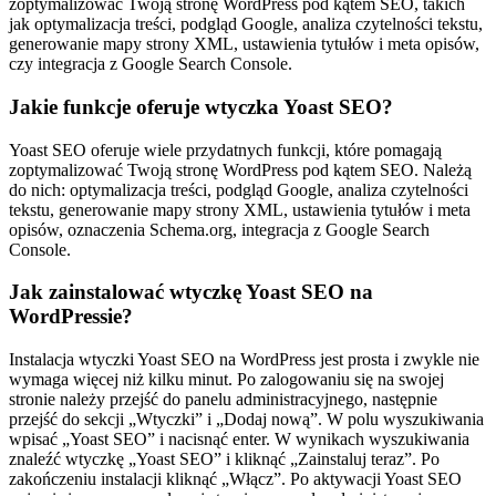
zoptymalizować Twoją stronę WordPress pod kątem SEO, takich
jak optymalizacja treści, podgląd Google, analiza czytelności tekstu,
generowanie mapy strony XML, ustawienia tytułów i meta opisów,
czy integracja z Google Search Console.
Jakie funkcje oferuje wtyczka Yoast SEO?
Yoast SEO oferuje wiele przydatnych funkcji, które pomagają
zoptymalizować Twoją stronę WordPress pod kątem SEO. Należą
do nich: optymalizacja treści, podgląd Google, analiza czytelności
tekstu, generowanie mapy strony XML, ustawienia tytułów i meta
opisów, oznaczenia Schema.org, integracja z Google Search
Console.
Jak zainstalować wtyczkę Yoast SEO na
WordPressie?
Instalacja wtyczki Yoast SEO na WordPress jest prosta i zwykle nie
wymaga więcej niż kilku minut. Po zalogowaniu się na swojej
stronie należy przejść do panelu administracyjnego, następnie
przejść do sekcji „Wtyczki” i „Dodaj nową”. W polu wyszukiwania
wpisać „Yoast SEO” i nacisnąć enter. W wynikach wyszukiwania
znaleźć wtyczkę „Yoast SEO” i kliknąć „Zainstaluj teraz”. Po
zakończeniu instalacji kliknąć „Włącz”. Po aktywacji Yoast SEO