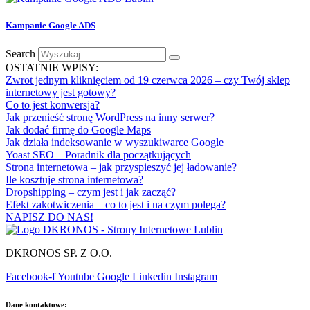
Kampanie Google ADS
Search
OSTATNIE WPISY:
Zwrot jednym kliknięciem od 19 czerwca 2026 – czy Twój sklep
internetowy jest gotowy?
Co to jest konwersja?
Jak przenieść stronę WordPress na inny serwer?
Jak dodać firmę do Google Maps
Jak działa indeksowanie w wyszukiwarce Google
Yoast SEO – Poradnik dla początkujących
Strona internetowa – jak przyspieszyć jej ładowanie?
Ile kosztuje strona internetowa?
Dropshipping – czym jest i jak zacząć?
Efekt zakotwiczenia – co to jest i na czym polega?
NAPISZ DO NAS!
DKRONOS SP. Z O.O.
Facebook-f
Youtube
Google
Linkedin
Instagram
Dane kontaktowe: