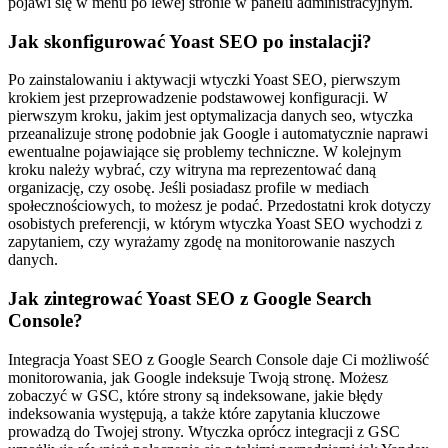
pojawi się w menu po lewej stronie w panelu administracyjnym.
Jak skonfigurować Yoast SEO po instalacji?
Po zainstalowaniu i aktywacji wtyczki Yoast SEO, pierwszym
krokiem jest przeprowadzenie podstawowej konfiguracji. W
pierwszym kroku, jakim jest optymalizacja danych seo, wtyczka
przeanalizuje stronę podobnie jak Google i automatycznie naprawi
ewentualne pojawiające się problemy techniczne. W kolejnym
kroku należy wybrać, czy witryna ma reprezentować daną
organizację, czy osobę. Jeśli posiadasz profile w mediach
społecznościowych, to możesz je podać. Przedostatni krok dotyczy
osobistych preferencji, w którym wtyczka Yoast SEO wychodzi z
zapytaniem, czy wyrażamy zgodę na monitorowanie naszych
danych.
Jak zintegrować Yoast SEO z Google Search
Console?
Integracja Yoast SEO z Google Search Console daje Ci możliwość
monitorowania, jak Google indeksuje Twoją stronę. Możesz
zobaczyć w GSC, które strony są indeksowane, jakie błędy
indeksowania występują, a także które zapytania kluczowe
prowadzą do Twojej strony. Wtyczka oprócz integracji z GSC