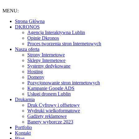
Przejdź
do
MENU:
treści
Strona Główna
DKRONOS
️Agencja Interaktywna Lublin
Opinie Dkronos
Proces tworzenia stron Internetowych
Nasza oferta
Strony Internetowe
Sklepy Internetowe
Systemy dedykowane
Hosting
Domeny
Pozycjonowanie stron internetowych
Kampanie Google ADS
Usługi dronem Lublin
Drukarnia
Druk Cyfrowy i offsetowy
Wydruki wielkoformatowe
Gadżety reklamowe
Banery wyborcze 2023
Portfolio
Kontakt
Blog