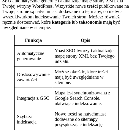
SEO
automatycznie generuje i aktualizuje mapę strony XML dla
Twojej witryny WordPress. Wszystkie nowe
treści
publikowane na
Twojej stronie są natychmiast dodawane do tej mapy, co ułatwia
wyszukiwarkom indeksowanie Twoich stron. Możesz również
ręcznie dostosować, które
kategorie
lub
taksonomie
mają być
uwzględniane w sitempie.
Funkcja
Opis
Yoast SEO tworzy i aktualizuje
Automatyczne
mapę strony XML bez Twojego
generowanie
udziału.
Możesz określić, które treści
Dostosowywanie
mają być uwzględniane w
zawartości
sitempie.
Mapa jest synchronizowana z
Integracja z GSC
Google Search Console,
ułatwiając indeksowanie.
Nowe treści są natychmiast
Szybsza
dodawane do sitemapy,
indeksacja
przyspieszając indeksację.