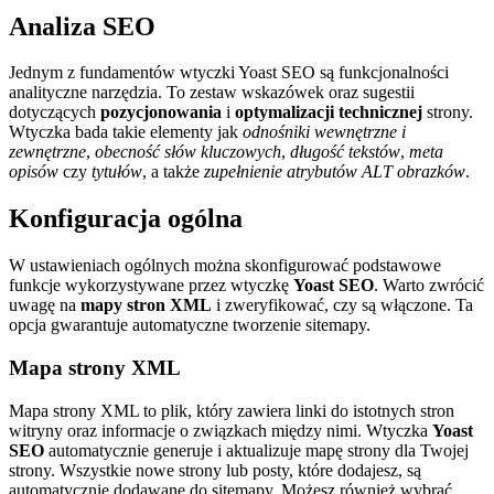
Analiza SEO
Jednym z fundamentów wtyczki Yoast SEO są funkcjonalności
analityczne narzędzia. To zestaw wskazówek oraz sugestii
dotyczących
pozycjonowania
i
optymalizacji technicznej
strony.
Wtyczka bada takie elementy jak
odnośniki wewnętrzne i
zewnętrzne
,
obecność słów kluczowych
,
długość tekstów
,
meta
opisów
czy
tytułów
, a także
zupełnienie atrybutów ALT obrazków
.
Konfiguracja ogólna
W ustawieniach ogólnych można skonfigurować podstawowe
funkcje wykorzystywane przez wtyczkę
Yoast SEO
. Warto zwrócić
uwagę na
mapy stron XML
i zweryfikować, czy są włączone. Ta
opcja gwarantuje automatyczne tworzenie sitemapy.
Mapa strony XML
Mapa strony XML to plik, który zawiera linki do istotnych stron
witryny oraz informacje o związkach między nimi. Wtyczka
Yoast
SEO
automatycznie generuje i aktualizuje mapę strony dla Twojej
strony. Wszystkie nowe strony lub posty, które dodajesz, są
automatycznie dodawane do sitemapy. Możesz również wybrać,