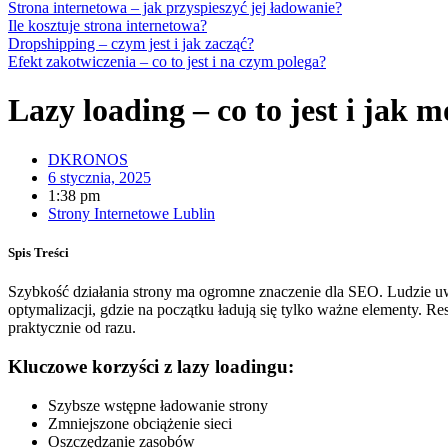
Strona internetowa – jak przyspieszyć jej ładowanie?
Ile kosztuje strona internetowa?
Dropshipping – czym jest i jak zacząć?
Efekt zakotwiczenia – co to jest i na czym polega?
Lazy loading – co to jest i jak 
DKRONOS
6 stycznia, 2025
1:38 pm
Strony Internetowe Lublin
Spis Treści
Szybkość działania strony ma ogromne znaczenie dla SEO. Ludzie uwiel
optymalizacji, gdzie na początku ładują się tylko ważne elementy. Res
praktycznie od razu.
Kluczowe korzyści z lazy loadingu:
Szybsze wstępne ładowanie strony
Zmniejszone obciążenie sieci
Oszczędzanie zasobów