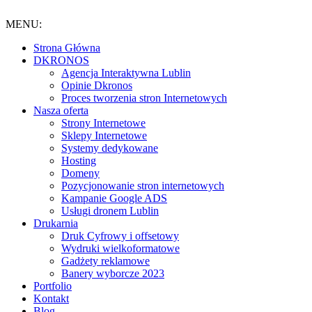
Przejdź
do
MENU:
treści
Strona Główna
DKRONOS
️Agencja Interaktywna Lublin
Opinie Dkronos
Proces tworzenia stron Internetowych
Nasza oferta
Strony Internetowe
Sklepy Internetowe
Systemy dedykowane
Hosting
Domeny
Pozycjonowanie stron internetowych
Kampanie Google ADS
Usługi dronem Lublin
Drukarnia
Druk Cyfrowy i offsetowy
Wydruki wielkoformatowe
Gadżety reklamowe
Banery wyborcze 2023
Portfolio
Kontakt
Blog