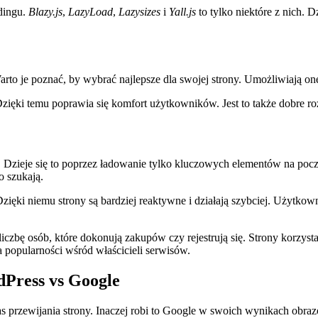
adingu.
Blazy.js
,
LazyLoad
,
Lazysizes
i
Yall.js
to tylko niektóre z nich. 
Warto je poznać, by wybrać najlepsze dla swojej strony. Umożliwiają 
Dzięki temu poprawia się komfort użytkowników. Jest to także dobre r
j. Dzieje się to poprzez ładowanie tylko kluczowych elementów na poc
o szukają.
ięki niemu strony są bardziej reaktywne i działają szybciej. Użytkown
czbę osób, które dokonują zakupów czy rejestrują się. Strony korzysta
 popularności wśród właścicieli serwisów.
dPress vs Google
czas przewijania strony. Inaczej robi to Google w swoich wynikach obra