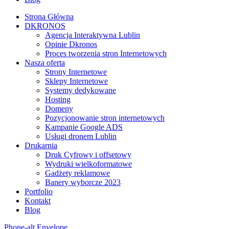
Strona Główna
DKRONOS
️Agencja Interaktywna Lublin
Opinie Dkronos
Proces tworzenia stron Internetowych
Nasza oferta
Strony Internetowe
Sklepy Internetowe
Systemy dedykowane
Hosting
Domeny
Pozycjonowanie stron internetowych
Kampanie Google ADS
Usługi dronem Lublin
Drukarnia
Druk Cyfrowy i offsetowy
Wydruki wielkoformatowe
Gadżety reklamowe
Banery wyborcze 2023
Portfolio
Kontakt
Blog
Phone-alt
Envelope