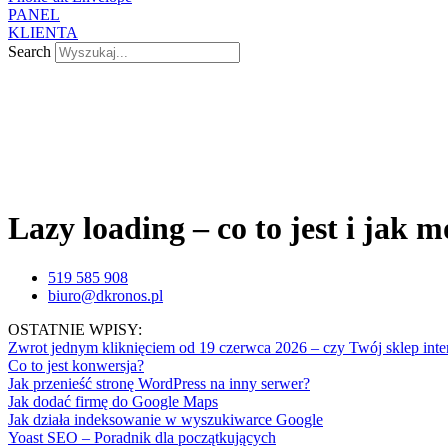
PANEL
KLIENTA
Search
Lazy loading – co to jest i jak 
519 585 908
biuro@dkronos.pl
OSTATNIE WPISY:
Zwrot jednym kliknięciem od 19 czerwca 2026 – czy Twój sklep inte
Co to jest konwersja?
Jak przenieść stronę WordPress na inny serwer?
Jak dodać firmę do Google Maps
Jak działa indeksowanie w wyszukiwarce Google
Yoast SEO – Poradnik dla początkujących