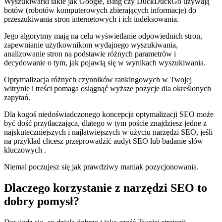
Wyszukiwarki takie jak Google, Bing czy DuckDuckGo używają
botów (robotów komputerowych zbierających informacje) do
przeszukiwania stron internetowych i ich indeksowania.
Jego algorytmy mają na celu wyświetlanie odpowiednich stron,
zapewnianie użytkownikom wydajnego wyszukiwania,
analizowanie stron na podstawie różnych parametrów i
decydowanie o tym, jak pojawią się w wynikach wyszukiwania.
Optymalizacja różnych czynników rankingowych w Twojej
witrynie i treści pomaga osiągnąć wyższe pozycje dla określonych
zapytań.
Dla kogoś niedoświadczonego koncepcja optymalizacji SEO może
być dość przytłaczająca, dlatego w tym poście znajdziesz jedne z
najskuteczniejszych i najłatwiejszych w użyciu narzędzi SEO, jeśli
na przykład chcesz przeprowadzić audyt SEO lub badanie słów
kluczowych .
Niemal poczujesz się jak prawdziwy maniak pozycjonowania.
Dlaczego korzystanie z narzędzi SEO to
dobry pomysł?