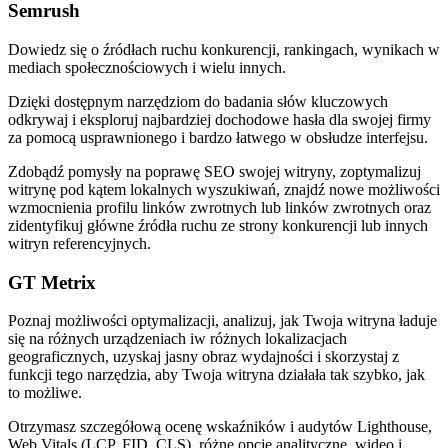
Semrush
Dowiedz się o źródłach ruchu konkurencji, rankingach, wynikach w
mediach społecznościowych i wielu innych.
Dzięki dostępnym narzędziom do badania słów kluczowych
odkrywaj i eksploruj najbardziej dochodowe hasła dla swojej firmy
za pomocą usprawnionego i bardzo łatwego w obsłudze interfejsu.
Zdobądź pomysły na poprawę SEO swojej witryny, zoptymalizuj
witrynę pod kątem lokalnych wyszukiwań, znajdź nowe możliwości
wzmocnienia profilu linków zwrotnych lub linków zwrotnych oraz
zidentyfikuj główne źródła ruchu ze strony konkurencji lub innych
witryn referencyjnych.
GT Metrix
Poznaj możliwości optymalizacji, analizuj, jak Twoja witryna ładuje
się na różnych urządzeniach iw różnych lokalizacjach
geograficznych, uzyskaj jasny obraz wydajności i skorzystaj z
funkcji tego narzędzia, aby Twoja witryna działała tak szybko, jak
to możliwe.
Otrzymasz szczegółową ocenę wskaźników i audytów Lighthouse,
Web Vitals (LCP, FID, CLS), różne opcje analityczne, wideo i