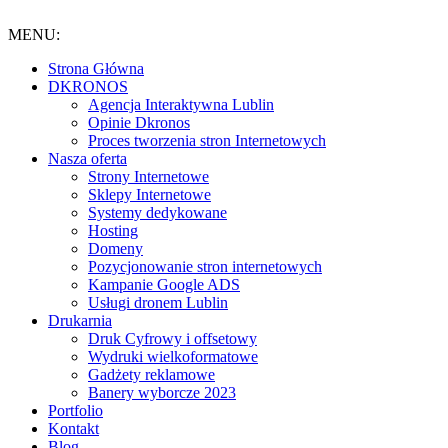
Przejdź
do
MENU:
treści
Strona Główna
DKRONOS
️Agencja Interaktywna Lublin
Opinie Dkronos
Proces tworzenia stron Internetowych
Nasza oferta
Strony Internetowe
Sklepy Internetowe
Systemy dedykowane
Hosting
Domeny
Pozycjonowanie stron internetowych
Kampanie Google ADS
Usługi dronem Lublin
Drukarnia
Druk Cyfrowy i offsetowy
Wydruki wielkoformatowe
Gadżety reklamowe
Banery wyborcze 2023
Portfolio
Kontakt
Blog