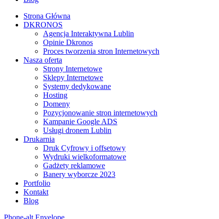
Strona Główna
DKRONOS
️Agencja Interaktywna Lublin
Opinie Dkronos
Proces tworzenia stron Internetowych
Nasza oferta
Strony Internetowe
Sklepy Internetowe
Systemy dedykowane
Hosting
Domeny
Pozycjonowanie stron internetowych
Kampanie Google ADS
Usługi dronem Lublin
Drukarnia
Druk Cyfrowy i offsetowy
Wydruki wielkoformatowe
Gadżety reklamowe
Banery wyborcze 2023
Portfolio
Kontakt
Blog
Phone-alt
Envelope