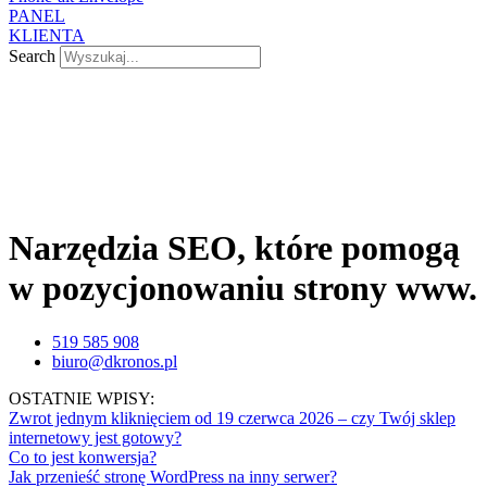
PANEL
KLIENTA
Search
Narzędzia SEO, które pomogą
w pozycjonowaniu strony www.
519 585 908
biuro@dkronos.pl
OSTATNIE WPISY:
Zwrot jednym kliknięciem od 19 czerwca 2026 – czy Twój sklep
internetowy jest gotowy?
Co to jest konwersja?
Jak przenieść stronę WordPress na inny serwer?