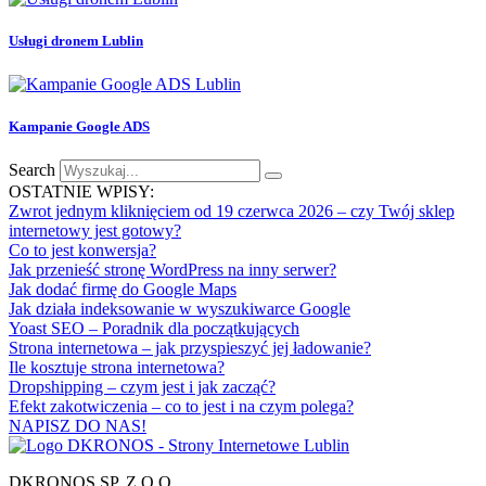
Usługi dronem Lublin
Kampanie Google ADS
Search
OSTATNIE WPISY:
Zwrot jednym kliknięciem od 19 czerwca 2026 – czy Twój sklep
internetowy jest gotowy?
Co to jest konwersja?
Jak przenieść stronę WordPress na inny serwer?
Jak dodać firmę do Google Maps
Jak działa indeksowanie w wyszukiwarce Google
Yoast SEO – Poradnik dla początkujących
Strona internetowa – jak przyspieszyć jej ładowanie?
Ile kosztuje strona internetowa?
Dropshipping – czym jest i jak zacząć?
Efekt zakotwiczenia – co to jest i na czym polega?
NAPISZ DO NAS!
DKRONOS SP. Z O.O.