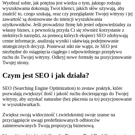
Wyobraź sobie, jak potężna jest wiedza o tym, jakiego rodzaju
wyszukiwania dokonują Twoi klienci, jakich słów używają, aby
znaleźć to, czego szukają, oraz czy przeglądanie Twojej witryny i jej
zawartość są dostosowane do intencji wyszukiwania
użytkowników. Jeśli prowadzisz firmę lub jesteś odpowiedzialny za
własny biznes, z pewnością przyda Ci się również korzystanie z
niektórych narzędzi, za pomocą których eksperci SEO zdobywają
cenne informacje, analizują wyniki i ułatwiają podejmowanie
strategicznych decyzji. Ponieważ nikt nie wątpi, że SEO jest
niezbędne do osiągnięcia ciągłego i odpowiedniego przepływu
ruchu do Twojej witryny. Odkryj nowe formuły na pozycjonowanie
Twojej strony.
Czym jest SEO i jak działa?
SEO (Searching Engine Optimization) to zestaw praktyk, które
pozwalają zwiększyć ilość i jakość ruchu docierającego do Twojej
witryny, aby uzyskać naturalne (bez płacenia za to) pozycjonowanie
w wyszukiwarkach.
Zwiększ swoją widoczność i zwielokrotnij swoje szanse na
przyciągnięcie uwagi predefiniowanych odbiorców
zainteresowanych Twoją propozycją biznesową.