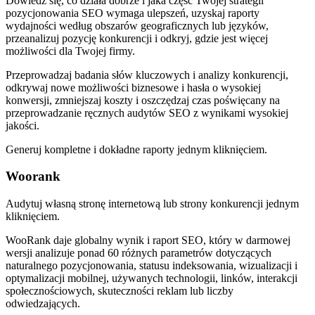
Dowiedz się, co działa dobrze i jaka część Twojej strategii
pozycjonowania SEO wymaga ulepszeń, uzyskaj raporty
wydajności według obszarów geograficznych lub języków,
przeanalizuj pozycję konkurencji i odkryj, gdzie jest więcej
możliwości dla Twojej firmy.
Przeprowadzaj badania słów kluczowych i analizy konkurencji,
odkrywaj nowe możliwości biznesowe i hasła o wysokiej
konwersji, zmniejszaj koszty i oszczędzaj czas poświęcany na
przeprowadzanie ręcznych audytów SEO z wynikami wysokiej
jakości.
Generuj kompletne i dokładne raporty jednym kliknięciem.
Woorank
Audytuj własną stronę internetową lub strony konkurencji jednym
kliknięciem.
WooRank daje globalny wynik i raport SEO, który w darmowej
wersji analizuje ponad 60 różnych parametrów dotyczących
naturalnego pozycjonowania, statusu indeksowania, wizualizacji i
optymalizacji mobilnej, używanych technologii, linków, interakcji
społecznościowych, skuteczności reklam lub liczby
odwiedzających.