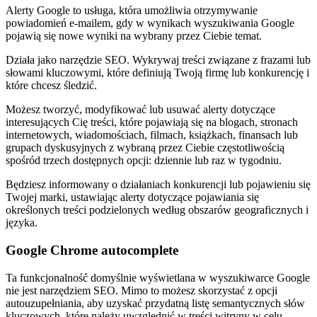
Alerty Google to usługa, która umożliwia otrzymywanie
powiadomień e-mailem, gdy w wynikach wyszukiwania Google
pojawią się nowe wyniki na wybrany przez Ciebie temat.
Działa jako narzędzie SEO. Wykrywaj treści związane z frazami lub
słowami kluczowymi, które definiują Twoją firmę lub konkurencję i
które chcesz śledzić.
Możesz tworzyć, modyfikować lub usuwać alerty dotyczące
interesujących Cię treści, które pojawiają się na blogach, stronach
internetowych, wiadomościach, filmach, książkach, finansach lub
grupach dyskusyjnych z wybraną przez Ciebie częstotliwością
spośród trzech dostępnych opcji: dziennie lub raz w tygodniu.
Będziesz informowany o działaniach konkurencji lub pojawieniu się
Twojej marki, ustawiając alerty dotyczące pojawiania się
określonych treści podzielonych według obszarów geograficznych i
języka.
Google Chrome autocomplete
Ta funkcjonalność domyślnie wyświetlana w wyszukiwarce Google
nie jest narzędziem SEO. Mimo to możesz skorzystać z opcji
autouzupełniania, aby uzyskać przydatną listę semantycznych słów
kluczowych, które należy uwzględnić w treści witryny w celu