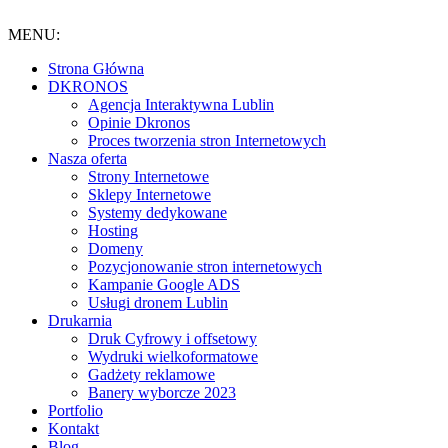
Przejdź
do
MENU:
treści
Strona Główna
DKRONOS
️Agencja Interaktywna Lublin
Opinie Dkronos
Proces tworzenia stron Internetowych
Nasza oferta
Strony Internetowe
Sklepy Internetowe
Systemy dedykowane
Hosting
Domeny
Pozycjonowanie stron internetowych
Kampanie Google ADS
Usługi dronem Lublin
Drukarnia
Druk Cyfrowy i offsetowy
Wydruki wielkoformatowe
Gadżety reklamowe
Banery wyborcze 2023
Portfolio
Kontakt
Blog