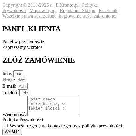
Copyright © 2018-2025 r. | DKronos.pl |
Polityka
Prywatności
|
Mapa witryny
|
Regulamin Sklepu
|
Facebook
|
Wszelkie prawa zastrzeżone, kopiowanie treści zabronione.
PANEL KLIENTA
Panel w przebudowie,
Zapraszamy wkrótce.
ZŁÓŻ ZAMÓWIENIE
Imię:
Firma:
E-mail:
Telefon:
Wiadomość:
Polityka Prywatności
Wyrażam zgodę na kontakt zgodny z polityką prywatności.
WYŚLIJ