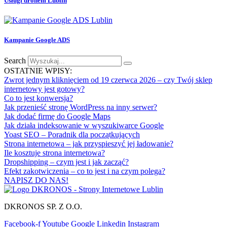
Usługi dronem Lublin
Kampanie Google ADS
Search
OSTATNIE WPISY:
Zwrot jednym kliknięciem od 19 czerwca 2026 – czy Twój sklep
internetowy jest gotowy?
Co to jest konwersja?
Jak przenieść stronę WordPress na inny serwer?
Jak dodać firmę do Google Maps
Jak działa indeksowanie w wyszukiwarce Google
Yoast SEO – Poradnik dla początkujących
Strona internetowa – jak przyspieszyć jej ładowanie?
Ile kosztuje strona internetowa?
Dropshipping – czym jest i jak zacząć?
Efekt zakotwiczenia – co to jest i na czym polega?
NAPISZ DO NAS!
DKRONOS SP. Z O.O.
Facebook-f
Youtube
Google
Linkedin
Instagram