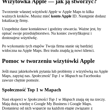
Wizytówka Apple — jak ją stworzyć?
Tworzenie własnej
wizytówki Apple
w Apple Maps to kilka
ważnych kroków. Musisz mieć
konto Apple
ID. Następnie dodasz
lokalizację firmy.
Uzupełnisz dane kontaktowe i godziny otwarcia. Ważne jest, by
opisać swoje przedsiębiorstwo. Na koniec zweryfikujesz i
dostosujesz
wizytówkę
.
Po wykonaniu tych etapów Twoja firma stanie się bardziej
widoczna na Apple Maps. Bez trudu znajdą ją nowi klienci.
Pomoc w tworzeniu wizytówki Apple
Jeśli masz jakiekolwiek pytania lub problemy z wizytówką na Apple
Maps, zapytaj nas.
Społeczność Top 1 w Mapach
na Facebooku
zawsze chętnie pomoże.
Społeczność Top 1 w Mapach
Nasi eksperci w
Społeczności Top 1 w Mapach
znają się na rzeczy.
Mają dużą wiedzę o Google My Business i Google Maps.
Dostaniesz od nich wsparcie na każdym etapie związany z