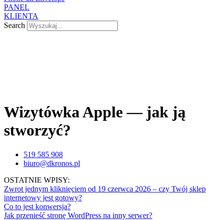
PANEL
KLIENTA
Search
Wizytówka Apple — jak ją
stworzyć?
519 585 908
biuro@dkronos.pl
OSTATNIE WPISY:
Zwrot jednym kliknięciem od 19 czerwca 2026 – czy Twój sklep
internetowy jest gotowy?
Co to jest konwersja?
Jak przenieść stronę WordPress na inny serwer?