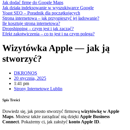
Jak dodać firmę do Google Maps
Jak działa indeksowanie w wyszukiwarce Google
Yoast SEO – Poradnik dla początkujących
Strona internetowa – jak przyspieszyć jej ładowanie?
Ile kosztuje strona internetowa?
Dropshipping – czym jest i jak zacząć?
Efekt zakotwiczenia – co to jest i na czym polega?
Wizytówka Apple — jak ją
stworzyć?
DKRONOS
20 stycznia, 2025
1:41 pm
Strony Internetowe Lublin
Spis Treści
Dowiedz się, jak prosto stworzyć firmową
wizytówkę w Apple
Maps
. Możesz także zarządzać nią dzięki
Apple Business
Connect
. Pokażemy ci, jak założyć
konto Apple ID
.