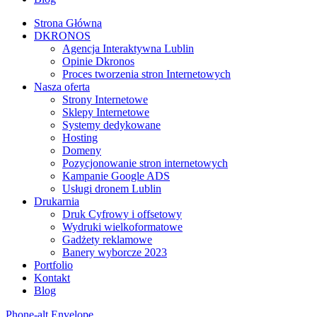
Strona Główna
DKRONOS
️Agencja Interaktywna Lublin
Opinie Dkronos
Proces tworzenia stron Internetowych
Nasza oferta
Strony Internetowe
Sklepy Internetowe
Systemy dedykowane
Hosting
Domeny
Pozycjonowanie stron internetowych
Kampanie Google ADS
Usługi dronem Lublin
Drukarnia
Druk Cyfrowy i offsetowy
Wydruki wielkoformatowe
Gadżety reklamowe
Banery wyborcze 2023
Portfolio
Kontakt
Blog
Phone-alt
Envelope